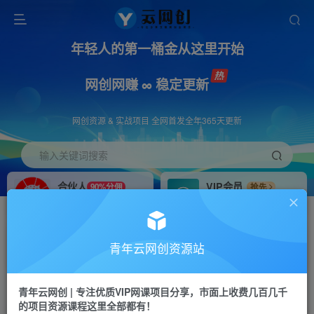
年轻人的第一桶金从这里开始
网创网赚 ∞ 稳定更新
网创资源 & 实战项目 全网首发全年365天更新
输入关键词搜索
合伙人
VIP会员
90%分佣
抢先
合伙人专属推广链接
免费下载全站资源
招募站长
APP下载
推荐
GO
青年云网创资源站
搭建同款网站，自己当老板
浏览器打开下载app
首页
创业课程
会员专属
正文
青年云网创 | 专注优质VIP网课项目分享，市面上收费几百几千
的项目资源课程这里全部都有！