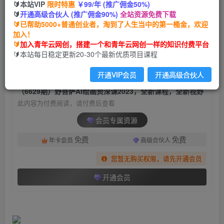
🔰本站VIP
限时特惠
￥99/年 (推广佣金50%)
（6629期）野菩萨AI绘画资深课2023，全新课
🔰
开通高级合伙人 (推广佣金90%)
全站资源免费下载
程，全新视野
🔰已帮助5000+普通创业者，淘到了人生当中的第一桶金，欢迎
加入！
青年云网创
关注
私信
🔰
加入青年云网创，搭建一个和青年云网创一样的知识付费平台
2年前发布
🔰本站每日稳定更新20-30个最新优质项目课程
593
89
开通VIP会员
开通高级合伙人
付费阅读
（6629期）野菩萨AI绘画资深课2023，全新课程，全新视野
此内容为付费阅读，请付费后查看
会员专属资源
免费
免费
年卡会员
高级合伙人
您暂无购买权限，请先开通会员
开通会员