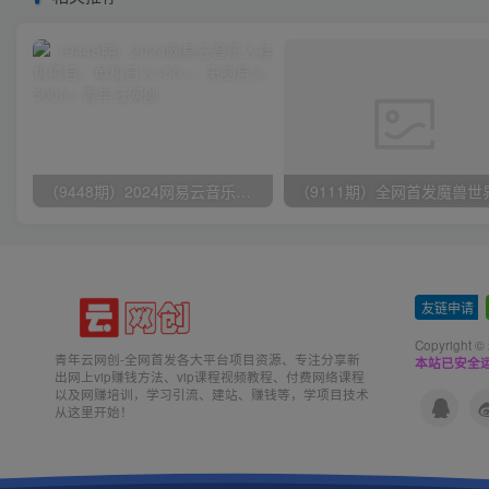
（9448期）2024网易云音乐人挂机项目，单机日入150+，无脑月入5000+
友链申请
-
Copyright ©
青年云网创-全网首发各大平台项目资源、专注分享新
本站已安全运
出网上vip赚钱方法、vip课程视频教程、付费网络课程
以及网赚培训，学习引流、建站、赚钱等，学项目技术
从这里开始！