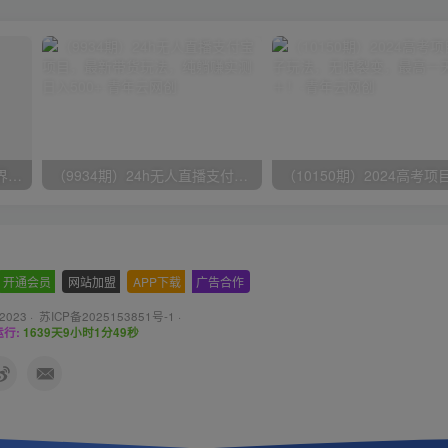
（9111期）全网首发魔兽世界美服全自动打金搬砖，日入1000+，简单好操作，保姆级教学
（9934期）24h无人直播支付宝项目，最新带货玩法，纯躺赚实测日入500+
开通会员
-
网站加盟
-
APP下载
-
广告合作
 2023 ·
苏ICP备2025153851号-1
·
行:
1639天9小时1分50秒