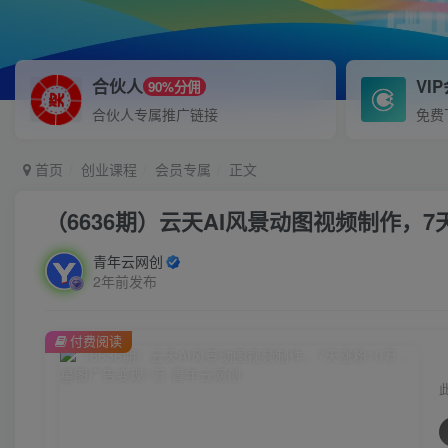
合伙人
VI
90%分佣
合伙人专属推广链接
免费
首页
创业课程
会员专属
正文
（6636期）云天AI风景动图视频制作，7
青年云网创
2年前发布
付费阅读