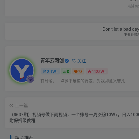
点赞
92
Don’t let a bad da
不要让糟
青年云网创
关注
2.1W+
0
78
1122W+
有时候，一点微不足道的肯定，对我却意义非凡
上一篇
（6637期）视频号做下雨视频，一个账号一周涨粉10W+，日入100
附保姆级教程
相关推荐