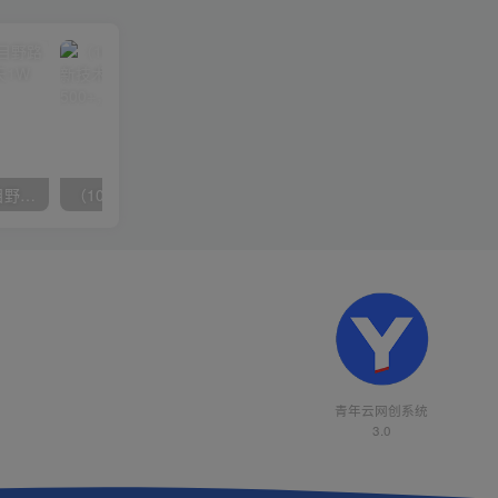
（10150期）2024高考项目野路子玩法，无限裂变，最高一天1W＋！
（10163期）快手掘金撸收益最新技术，高收益玩法，单日变现500+，小白必备项目
青年云网创系统
3.0