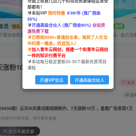
市面上收费几百几千的项目资源课程这里全
部都有！
🔰本站VIP
限时特惠
￥99/年 (推广佣金
50%)
🔰
开通高级合伙人 (推广佣金90%)
全站资
P会员
招募站长
抢先
推荐
源免费下载
下载全站资源
搭建同款网站，自己当
🔰已帮助5000+普通创业者，淘到了人生当
中的第一桶金，欢迎加入！
🔰
加入青年云网创，搭建一个和青年云网创
一样的知识付费平台
🔰本站每日稳定更新20-30个最新优质项目
天涨粉10万 ，星图广告变现1万
课程
开通VIP会员
开通高级合伙人
关注
20
（6636期）云天AI风景动图视频制作，7天涨粉10万 ，星图广告变现1万
此内容为付费阅读，请付费后查看
会员专属资源