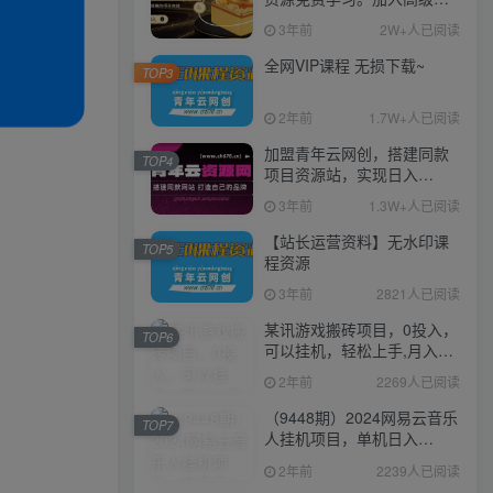
伙人，推广日入1000+
3年前
2W+人已阅读
全网VIP课程 无损下载~
TOP3
2年前
1.7W+人已阅读
加盟青年云网创，搭建同款
TOP4
项目资源站，实现日入
2000+
3年前
1.3W+人已阅读
【站长运营资料】无水印课
TOP5
程资源
3年前
2821人已阅读
某讯游戏搬砖项目，0投入，
TOP6
可以挂机，轻松上手,月入
3000+上不封顶
2年前
2269人已阅读
（9448期）2024网易云音乐
TOP7
人挂机项目，单机日入
150+，无脑月入5000+
2年前
2239人已阅读