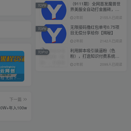
（9111期）全网首发魔兽世
TOP8
界美服全自动打金搬砖，日
入1000+，简单好操作，保
2年前
2155人已阅读
姆级教学
无限接码撸红包单号0.75项
TOP9
目无偿分享给你【揭秘】
2年前
2142人已阅读
利用脚本吸引装逼粉（色
TOP10
粉），打造知识付费系统，
附388元美女写真项目
2年前
2099人已阅读
全网VIP课程 无损下载~
加盟青年云网创，搭建同款项目资源站，实现日入2000+
【站长运营资料】无水印课程资源
下一篇
W+年入100w