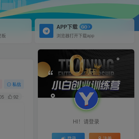
APP下载
GO
老板
浏览器打开下载app
私信
05
92
HI！请登录
登录
注册