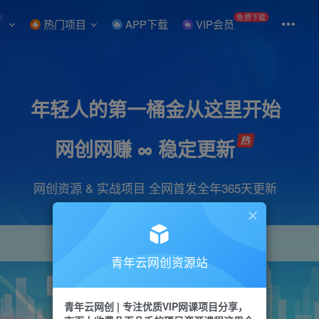
W
免费下载
热门项目
APP下载
VIP会员
年轻人的第一桶金从这里开始
网创网赚 ∞ 稳定更新
网创资源 & 实战项目 全网首发全年365天更新
青年云网创资源站
项目
引流
抖音
短视频
剪辑
视频号
青年云网创 | 专注优质VIP网课项目分享，