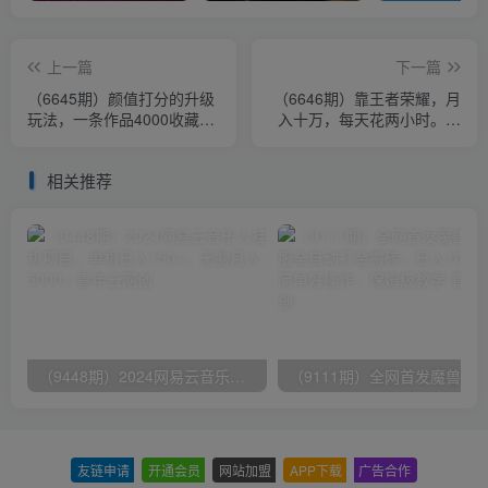
上一篇
下一篇
（6645期）颜值打分的升级
（6646期）靠王者荣耀，月
玩法，一条作品4000收藏，
入十万，每天花两小时。多
简单粗暴，收益很高
种变现，拉新、账号租赁，
账号交易
相关推荐
（9448期）2024网易云音乐人挂机项目，单机日入150+，无脑月入5000+
友链申请
-
开通会员
-
网站加盟
-
APP下载
-
广告合作