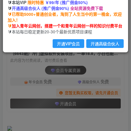
🔰本站VIP
限时特惠
￥99/年 (推广佣金50%)
（6643期）冷门虚拟软件安装项目，一单18.8，
🔰
开通高级合伙人 (推广佣金90%)
全站资源免费下载
小白也能月入3W＋
🔰已帮助5000+普通创业者，淘到了人生当中的第一桶金，欢迎
加入！
青年云网创
关注
私信
🔰
加入青年云网创，搭建一个和青年云网创一样的知识付费平台
2年前发布
🔰本站每日稳定更新20-30个最新优质项目课程
1644
104
开通VIP会员
开通高级合伙人
付费阅读
（6643期）冷门虚拟软件安装项目，一单18.8，小白也能月入3W＋
此内容为付费阅读，请付费后查看
会员专属资源
免费
免费
年卡会员
高级合伙人
您暂无购买权限，请先开通会员
开通会员