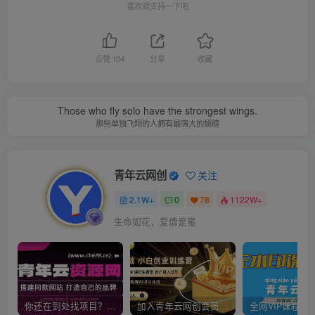
喜欢就支持一下吧
点赞
104
分享
收藏
Those who fly solo have the strongest wings.
那些单独飞翔的人拥有最强大的翅膀
青年云网创
关注
2.1W+
0
78
1122W+
生命如花，爱情是蜜
你还在到处找项目？还在当韭菜？我靠卖项目一个月收入5万+，曾经我也是个失败者。
加入青年云网创会员，全站资源免费学习。加入高级合伙人，推广日入1000+