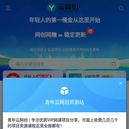
年轻人的第一桶金从这里开始
网创网赚 ∞ 稳定更新
网创资源 & 实战项目 全网首发全年365天更新
输入关键词搜索
合伙人
VIP会员
90%分佣
抢先
合伙人专属推广链接
免费下载全站资源
招募站长
APP下载
推荐
GO
青年云网创资源站
搭建同款网站，自己当老板
浏览器打开下载app
首页
创业课程
会员专属
正文
青年云网创 | 专注优质VIP网课项目分享，市面上收费几百几千
的项目资源课程这里全部都有！