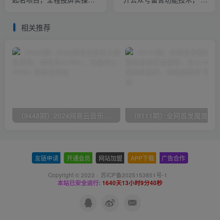
赠送配套软件
单500-25000+，附超详细操
作手册
相关推荐
（9448期）2024网易云音乐人挂机项目，单机日入150+，无脑月入5000+
友链申请
-
开通会员
-
网站加盟
-
APP下载
-
广告合作
Copyright © 2023 ·
苏ICP备2025153851号-1
·
本站已安全运行:
1640天13小时9分40秒