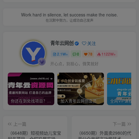
Work hard in silence, let success make the noise.
在沉默中努力，让成功自己发声
青年云网创
关注
2.1W+
0
78
1122W+
开心点，别担心，微笑就好
你还在到处找项目？还在当韭菜？我靠卖项目一个月收入5万+，曾经我也是个失败者。
加入青年云网创会员，全站资源免费学习。加入高级合伙人，推广日入1000+
上一篇
下一篇
（6648期）短视频幼儿宝宝
（6650期）外面卖2980的代
起名项目，全程投屏实操，
开公众号留言功能技术， 一