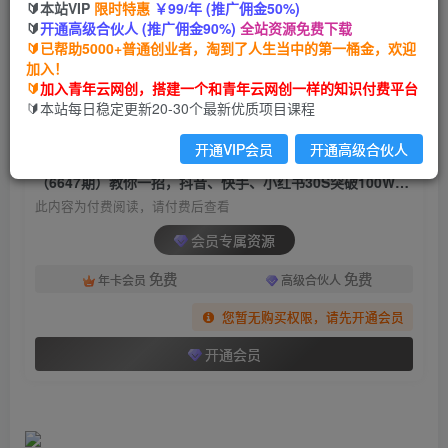
🔰本站VIP
限时特惠
￥99/年 (推广佣金50%)
（6647期）教你一招，抖音、快手、小红书30S突
🔰
开通高级合伙人 (推广佣金90%)
全站资源免费下载
破100W粉丝，保姆级教程，亲测有效
🔰已帮助5000+普通创业者，淘到了人生当中的第一桶金，欢迎
加入！
青年云网创
关注
私信
🔰
加入青年云网创，搭建一个和青年云网创一样的知识付费平台
2年前发布
🔰本站每日稳定更新20-30个最新优质项目课程
1114
169
开通VIP会员
开通高级合伙人
付费阅读
（6647期）教你一招，抖音、快手、小红书30S突破100W粉丝，保姆级教程，亲测有效
此内容为付费阅读，请付费后查看
会员专属资源
免费
免费
年卡会员
高级合伙人
您暂无购买权限，请先开通会员
开通会员