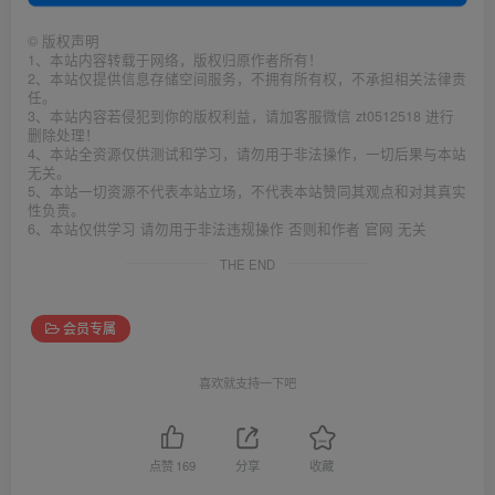
©
版权声明
1、本站内容转载于网络，版权归原作者所有！
2、本站仅提供信息存储空间服务，不拥有所有权，不承担相关法律责
任。
3、本站内容若侵犯到你的版权利益，请加客服微信 zt0512518 进行
删除处理！
4、本站全资源仅供测试和学习，请勿用于非法操作，一切后果与本站
无关。
5、本站一切资源不代表本站立场，不代表本站赞同其观点和对其真实
性负责。
6、本站仅供学习 请勿用于非法违规操作 否则和作者 官网 无关
THE END
会员专属
喜欢就支持一下吧
点赞
169
分享
收藏