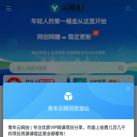
年轻人的第一桶金从这里开始
网创网赚 ∞ 稳定更新
网创资源 & 实战项目 全网首发全年365天更新
输入关键词搜索
合伙人
VIP会员
90%分佣
抢先
合伙人专属推广链接
免费下载全站资源
招募站长
APP下载
推荐
GO
青年云网创资源站
搭建同款网站，自己当老板
浏览器打开下载app
首页
创业课程
会员专属
正文
青年云网创 | 专注优质VIP网课项目分享，市面上收费几百几千
的项目资源课程这里全部都有！