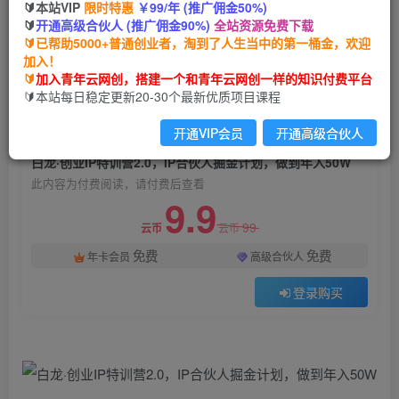
🔰本站VIP
限时特惠
￥99/年 (推广佣金50%)
白龙·创业IP特训营2.0，IP合伙人掘金计划，做到
🔰
开通高级合伙人 (推广佣金90%)
全站资源免费下载
年入50W
🔰已帮助5000+普通创业者，淘到了人生当中的第一桶金，欢迎
加入！
青年云网创
关注
私信
🔰
加入青年云网创，搭建一个和青年云网创一样的知识付费平台
2年前发布
🔰本站每日稳定更新20-30个最新优质项目课程
1339
109
开通VIP会员
开通高级合伙人
付费阅读
白龙·创业IP特训营2.0，IP合伙人掘金计划，做到年入50W
此内容为付费阅读，请付费后查看
9.9
99
云币
云币
免费
免费
年卡会员
高级合伙人
登录购买