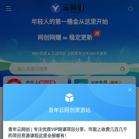
年轻人的第一桶金从这里开始
网创网赚 ∞ 稳定更新
网创资源 & 实战项目 全网首发全年365天更新
输入关键词搜索
合伙人
VIP会员
90%分佣
抢先
合伙人专属推广链接
免费下载全站资源
招募站长
APP下载
推荐
GO
青年云网创资源站
搭建同款网站，自己当老板
浏览器打开下载app
首页
创业课程
会员免费
正文
青年云网创 | 专注优质VIP网课项目分享，市面上收费几百几千
的项目资源课程这里全部都有！