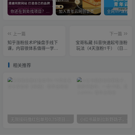
你还在到处找项目？还在当韭菜？我靠卖项目一个月收入5万+，曾经我也是个失败者。
加入青年云网创会员，全站资源免费学习。加入高级合伙人，推广日入1000+
上一篇
下一篇
知乎涨粉技术IP操盘手线下
宝哥私藏·抖音快速起号涨粉
课，​内容很体系值得一学原
玩法（4天涨粉1千）（日赚
价16800
2000+）【揭秘】
相关推荐
无限接码撸红包单号0.75项目无偿分享给你【揭秘】
小红