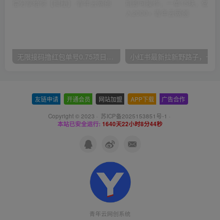
无限接码撸红包单号0.75项目无偿分享给你【揭秘】
小红
友链申请
-
开通会员
-
网站加盟
-
APP下载
-
广告合作
Copyright © 2023 ·
苏ICP备2025153851号-1
·
本站已安全运行:
1640天22小时8分44秒
青年云网创系统