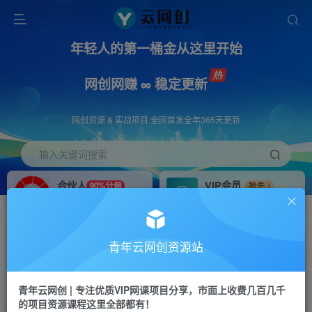
年轻人的第一桶金从这里开始
网创网赚 ∞ 稳定更新
网创资源 & 实战项目 全网首发全年365天更新
输入关键词搜索
合伙人
VIP会员
90%分佣
抢先
合伙人专属推广链接
免费下载全站资源
招募站长
APP下载
推荐
GO
青年云网创资源站
搭建同款网站，自己当老板
浏览器打开下载app
首页
创业课程
会员免费
正文
青年云网创 | 专注优质VIP网课项目分享，市面上收费几百几千
的项目资源课程这里全部都有！