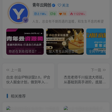
青年云网创
关注
2.1W+
0
78
1122W+
人生，总会有不期而遇的温暖，和生生不息的希望
你还在到处找项目？还在当韭菜？我靠卖项目一个月收入5万+，曾经我也是个失败者。
加入青年云网创会员，全站资源免费学习。加入高级合伙人，推广日入1000+
上一篇
下一篇
白龙·创业IP特训营2.0，IP合
杰克老师千川投流大师班，
伙人掘金计划，做到年入
从基础到高手进阶，底层逻
50W
辑，高效投放
相关推荐