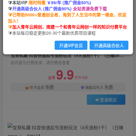
🔰本站VIP
限时特惠
￥99/年 (推广佣金50%)
宝哥私藏·抖音快速起号涨粉玩法（4天涨粉1千）
🔰
开通高级合伙人 (推广佣金90%)
全站资源免费下载
（日赚2000+）【揭秘】
🔰已帮助5000+普通创业者，淘到了人生当中的第一桶金，欢迎
加入！
青年云网创
关注
私信
🔰
加入青年云网创，搭建一个和青年云网创一样的知识付费平台
2年前发布
🔰本站每日稳定更新20-30个最新优质项目课程
957
127
开通VIP会员
开通高级合伙人
付费阅读
宝哥私藏·抖音快速起号涨粉玩法（4天涨粉1千）（日赚2000+）【揭秘】
此内容为付费阅读，请付费后查看
9.9
99
云币
云币
免费
免费
年卡会员
高级合伙人
登录购买