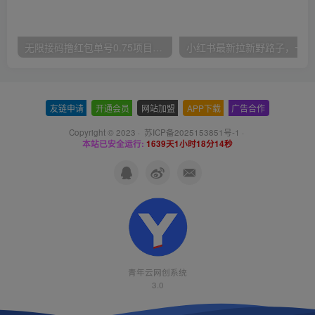
无限接码撸红包单号0.75项目无偿分享给你【揭秘】
小红
友链申请
-
开通会员
-
网站加盟
-
APP下载
-
广告合作
Copyright © 2023 ·
苏ICP备2025153851号-1
·
本站已安全运行:
1639天1小时18分15秒
青年云网创系统
3.0