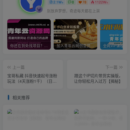
2.1W+
0
78
1122W+
别放弃梦想，奇迹每天都在上演
你还在到处找项目？还在当韭菜？我靠卖项目一个月收入5万+，曾经我也是个失败者。
加入青年云网创会员，全站资源免费学习。加入高级合伙人，推广日入1000+
上一篇
下一篇
宝哥私藏·抖音快速起号涨粉
蹭这个IP切片带货实操版，
玩法（4天涨粉1千）（日赚
让你轻松月入过万【揭秘】
2000+）【揭秘】
相关推荐