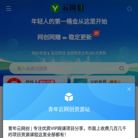
年轻人的第一桶金从这里开始
网创网赚 ∞ 稳定更新
网创资源 & 实战项目 全网首发全年365天更新
输入关键词搜索
合伙人
VIP会员
90%分佣
抢先
合伙人专属推广链接
免费下载全站资源
招募站长
APP下载
推荐
GO
青年云网创资源站
搭建同款网站，自己当老板
浏览器打开下载app
首页
创业课程
会员免费
正文
青年云网创 | 专注优质VIP网课项目分享，市面上收费几百几千
的项目资源课程这里全部都有！