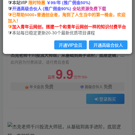
🔰本站VIP
限时特惠
￥99/年 (推广佣金50%)
杰克老师千川投流大师班，从基础到高手进阶，底
🔰
开通高级合伙人 (推广佣金90%)
全站资源免费下载
层逻辑，高效投放
🔰已帮助5000+普通创业者，淘到了人生当中的第一桶金，欢迎
加入！
青年云网创
关注
私信
🔰
加入青年云网创，搭建一个和青年云网创一样的知识付费平台
2年前发布
🔰本站每日稳定更新20-30个最新优质项目课程
1994
170
开通VIP会员
开通高级合伙人
付费阅读
杰克老师千川投流大师班，从基础到高手进阶，底层逻辑，高效投放
此内容为付费阅读，请付费后查看
9.9
99
云币
云币
免费
免费
年卡会员
高级合伙人
登录购买