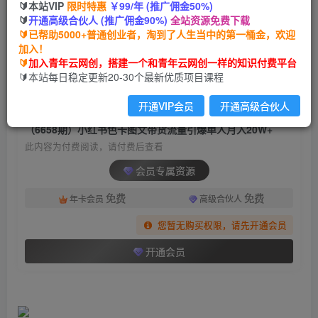
🔰本站VIP
限时特惠
￥99/年 (推广佣金50%)
（6658期）小红书色卡图文带货流量引爆单人月
🔰
开通高级合伙人 (推广佣金90%)
全站资源免费下载
入20W+
🔰已帮助5000+普通创业者，淘到了人生当中的第一桶金，欢迎
加入！
青年云网创
关注
私信
🔰
加入青年云网创，搭建一个和青年云网创一样的知识付费平台
2年前发布
🔰本站每日稳定更新20-30个最新优质项目课程
726
36
开通VIP会员
开通高级合伙人
付费阅读
（6658期）小红书色卡图文带货流量引爆单人月入20W+
此内容为付费阅读，请付费后查看
会员专属资源
免费
免费
年卡会员
高级合伙人
您暂无购买权限，请先开通会员
开通会员