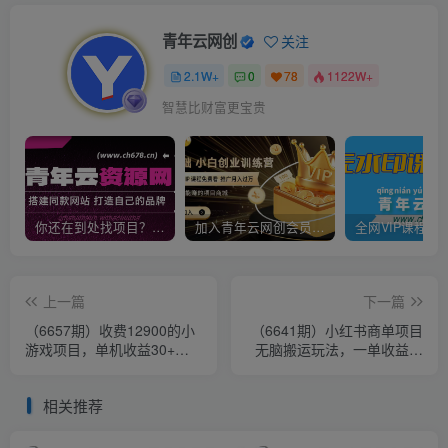
青年云网创
关注
2.1W+
0
78
1122W+
智慧比财富更宝贵
你还在到处找项目？还在当韭菜？我靠卖项目一个月收入5万+，曾经我也是个失败者。
加入青年云网创会员，全站资源免费学习。加入高级合伙人，推广日入1000+
上一篇
下一篇
（6657期）收费12900的小
（6641期）小红书商单项目
游戏项目，单机收益30+，
无脑搬运玩法，一单收益至
独家养号方法
少150+
相关推荐