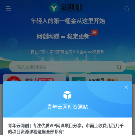
年轻人的第一桶金从这里开始
网创网赚 ∞ 稳定更新
网创资源 & 实战项目 全网首发全年365天更新
输入关键词搜索
合伙人
VIP会员
90%分佣
抢先
合伙人专属推广链接
免费下载全站资源
招募站长
APP下载
推荐
GO
青年云网创资源站
搭建同款网站，自己当老板
浏览器打开下载app
首页
创业课程
会员专属
正文
青年云网创 | 专注优质VIP网课项目分享，市面上收费几百几千
的项目资源课程这里全部都有！