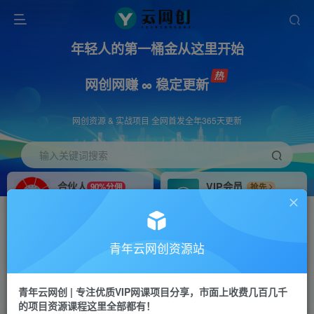
年轻人的第一桶金从这里开始
网创网赚 ∞ 稳定更新
网创资源 & 实战项目 全网首发全年365天更新
输入关键词搜索
合伙人
VIP会员
90%分佣
抢先
合伙人专属推广链接
免费下载全站资源
招募站长
APP下载
推荐
GO
青年云网创资源站
搭建同款网站，自己当老板
浏览器打开下载app
首页
创业课程
会员专属
正文
青年云网创 | 专注优质VIP网课项目分享，市面上收费几百几千
的项目资源课程这里全部都有！