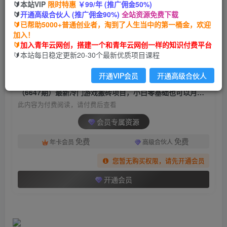
🔰本站VIP
限时特惠
￥99/年 (推广佣金50%)
（6647期）最新冷门游戏搬砖项目，小白零基础
🔰
开通高级合伙人 (推广佣金90%)
全站资源免费下载
也可以月入过万（附教程+软件）
🔰已帮助5000+普通创业者，淘到了人生当中的第一桶金，欢迎
加入！
青年云网创
关注
私信
🔰
加入青年云网创，搭建一个和青年云网创一样的知识付费平台
2年前发布
🔰本站每日稳定更新20-30个最新优质项目课程
538
170
开通VIP会员
开通高级合伙人
付费阅读
（6647期）最新冷门游戏搬砖项目，小白零基础也可以月入过万（附教程+软件）
此内容为付费阅读，请付费后查看
会员专属资源
免费
免费
年卡会员
高级合伙人
您暂无购买权限，请先开通会员
开通会员