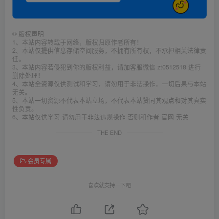
©
版权声明
1、本站内容转载于网络，版权归原作者所有！
2、本站仅提供信息存储空间服务，不拥有所有权，不承担相关法律责
任。
3、本站内容若侵犯到你的版权利益，请加客服微信 zt0512518 进行
删除处理！
4、本站全资源仅供测试和学习，请勿用于非法操作，一切后果与本站
无关。
5、本站一切资源不代表本站立场，不代表本站赞同其观点和对其真实
性负责。
6、本站仅供学习 请勿用于非法违规操作 否则和作者 官网 无关
THE END
会员专属
喜欢就支持一下吧