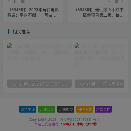
上一篇
下一篇
（6646期）2023年玩转电影
（6648期）最近爆火小红书
解说：平台不倒，一直做到
情趣项目第二版，每天
老
2000+
相关推荐
（9448期）2024网易云音乐人挂机项目，单机日入150+，无脑月入5000+
友链申请
-
开通会员
-
网站加盟
-
APP下载
-
广告合作
Copyright © 2023 ·
苏ICP备2025153851号-1
·
本站已安全运行:
1638天10小时0分17秒