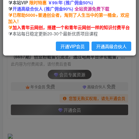
🔰本站VIP
限时特惠
￥99/年 (推广佣金50%)
（6657期）创业粉截留引流法，通过电商平台评
🔰
开通高级合伙人 (推广佣金90%)
全站资源免费下载
论截留，被动长期流量
🔰已帮助5000+普通创业者，淘到了人生当中的第一桶金，欢迎
加入！
青年云网创
关注
私信
🔰
加入青年云网创，搭建一个和青年云网创一样的知识付费平台
2年前发布
🔰本站每日稳定更新20-30个最新优质项目课程
1498
75
开通VIP会员
开通高级合伙人
付费阅读
（6657期）创业粉截留引流法，通过电商平台评论截留，被动长期流量
此内容为付费阅读，请付费后查看
会员专属资源
免费
免费
年卡会员
高级合伙人
您暂无购买权限，请先开通会员
开通会员