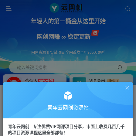
年轻人的第一桶金从这里开始
网创网赚 ∞ 稳定更新
网创资源 & 实战项目 全网首发全年365天更新
输入关键词搜索
合伙人
VIP会员
90%分佣
抢先
合伙人专属推广链接
免费下载全站资源
招募站长
APP下载
推荐
GO
青年云网创资源站
搭建同款网站，自己当老板
浏览器打开下载app
首页
创业课程
会员专属
正文
青年云网创 | 专注优质VIP网课项目分享，市面上收费几百几千
的项目资源课程这里全部都有！