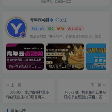
我很平凡，但我独一无二
青年云网创
关注
2.1W+
0
78
1122W+
做最好的自己并不容易，这是很美好的愿望，需要耐心、坚持和毅力
你还在到处找项目？还在当韭菜？我靠卖项目一个月收入5万+，曾经我也是个失败者。
加入青年云网创会员，全站资源免费学习。加入高级合伙人，推广日入1000+
上一篇
下一篇
（6656期）水边直播抓鱼多
（6679期）黄岛主小红书AI
种变现途径冷门项目月入
订婚书变现副业项目，视频
200w拆解
版一条龙
相关推荐