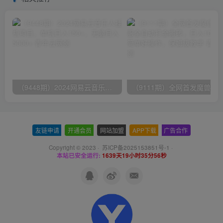
（9448期）2024网易云音乐人挂机项目，单机日入150+，无脑月入5000+
友链申请
-
开通会员
-
网站加盟
-
APP下载
-
广告合作
Copyright © 2023 ·
苏ICP备2025153851号-1
·
本站已安全运行:
1639天19小时35分56秒