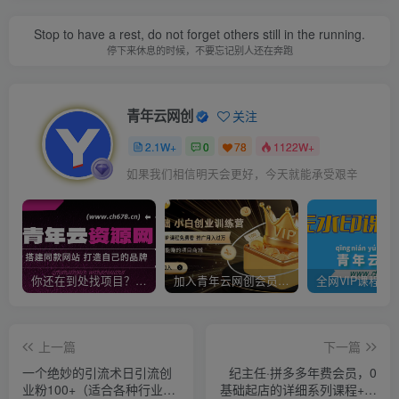
Stop to have a rest, do not forget others still in the running.
停下来休息的时候，不要忘记别人还在奔跑
青年云网创
关注
2.1W+
0
78
1122W+
如果我们相信明天会更好，今天就能承受艰辛
你还在到处找项目？还在当韭菜？我靠卖项目一个月收入5万+，曾经我也是个失败者。
加入青年云网创会员，全站资源免费学习。加入高级合伙人，推广日入1000+
上一篇
下一篇
一个绝妙的引流术日引流创
纪主任·拼多多年费会员，0
业粉100+（适合各种行业）
基础起店的详细系列课程+当