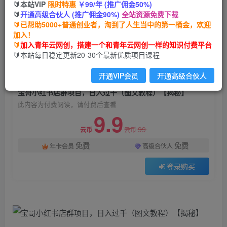
🔰本站VIP
限时特惠
￥99/年 (推广佣金50%)
宝哥小红书店群项目，日入过千（图文教程）【揭
🔰
开通高级合伙人 (推广佣金90%)
全站资源免费下载
秘】
🔰已帮助5000+普通创业者，淘到了人生当中的第一桶金，欢迎
加入！
青年云网创
关注
私信
🔰
加入青年云网创，搭建一个和青年云网创一样的知识付费平台
2年前发布
🔰本站每日稳定更新20-30个最新优质项目课程
1066
117
开通VIP会员
开通高级合伙人
付费阅读
宝哥小红书店群项目，日入过千（图文教程）【揭秘】
此内容为付费阅读，请付费后查看
9.9
99
云币
云币
免费
免费
年卡会员
高级合伙人
登录购买