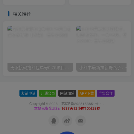
【揭秘】
下最牛的低价起量玩法+简单
粗暴的动销玩法
相关推荐
无限接码撸红包单号0.75项目无偿分享给你【揭秘】
小红
友链申请
-
开通会员
-
网站加盟
-
APP下载
-
广告合作
Copyright © 2023 ·
苏ICP备2025153851号-1
·
本站已安全运行:
1637天12小时10分29秒