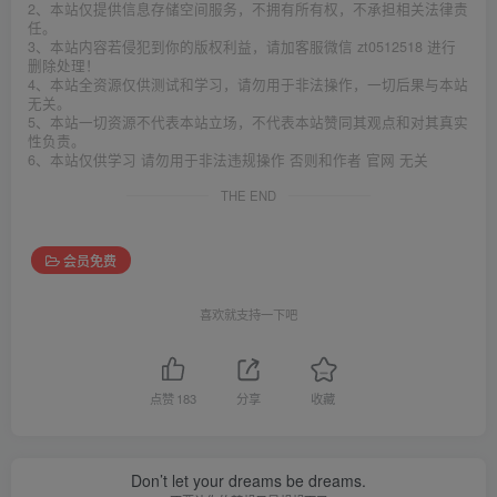
2、本站仅提供信息存储空间服务，不拥有所有权，不承担相关法律责
任。
3、本站内容若侵犯到你的版权利益，请加客服微信 zt0512518 进行
删除处理！
4、本站全资源仅供测试和学习，请勿用于非法操作，一切后果与本站
无关。
5、本站一切资源不代表本站立场，不代表本站赞同其观点和对其真实
性负责。
6、本站仅供学习 请勿用于非法违规操作 否则和作者 官网 无关
THE END
会员免费
喜欢就支持一下吧
点赞
183
分享
收藏
Don’t let your dreams be dreams.