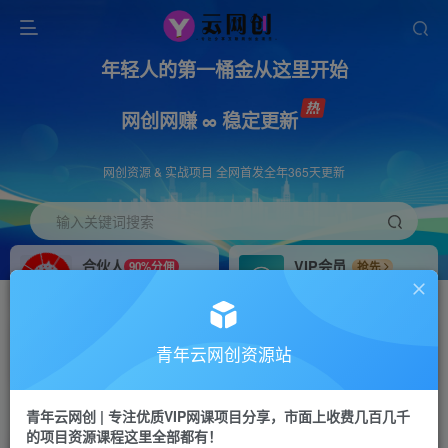
年轻人的第一桶金从这里开始
网创网赚 ∞ 稳定更新
网创资源 & 实战项目 全网首发全年365天更新
输入关键词搜索
合伙人
VIP会员
90%分佣
抢先
合伙人专属推广链接
免费下载全站资源
招募站长
APP下载
推荐
GO
青年云网创资源站
搭建同款网站，自己当老板
浏览器打开下载app
首页
创业课程
会员免费
正文
青年云网创 | 专注优质VIP网课项目分享，市面上收费几百几千
的项目资源课程这里全部都有！