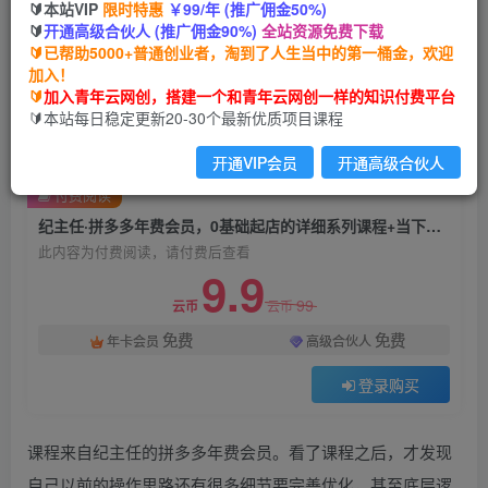
🔰本站VIP
限时特惠
￥99/年 (推广佣金50%)
纪主任·拼多多年费会员，0基础起店的详细系列课
🔰
开通高级合伙人 (推广佣金90%)
全站资源免费下载
程+当下最牛的低价起量玩法+简单粗暴的动销玩
🔰已帮助5000+普通创业者，淘到了人生当中的第一桶金，欢迎
法
加入！
🔰
加入青年云网创，搭建一个和青年云网创一样的知识付费平台
青年云网创
🔰本站每日稳定更新20-30个最新优质项目课程
关注
私信
2年前发布
开通VIP会员
开通高级合伙人
891
183
付费阅读
纪主任·拼多多年费会员，0基础起店的详细系列课程+当下最牛的低价起量玩法+简单粗暴的动销玩法
此内容为付费阅读，请付费后查看
9.9
99
云币
云币
免费
免费
年卡会员
高级合伙人
登录购买
课程来自纪主任的拼多多年费会员。看了课程之后，才发现
自己以前的操作思路还有很多细节要完善优化，甚至底层逻