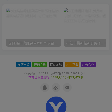
无限接码撸红包单号0.75项目无偿分享给你【揭秘】
小红
友链申请
-
开通会员
-
网站加盟
-
APP下载
-
广告合作
Copyright © 2023 ·
苏ICP备2025153851号-1
·
本站已安全运行:
1638天15小时33分29秒