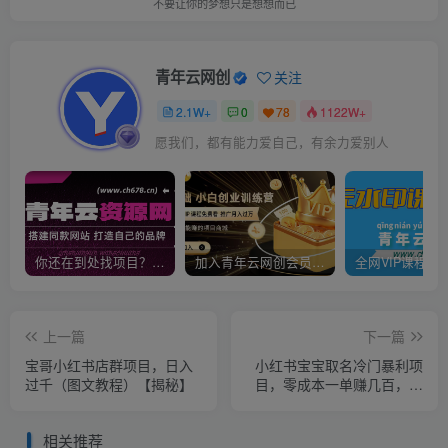
不要让你的梦想只是想想而已
青年云网创
关注
2.1W+
0
78
1122W+
愿我们，都有能力爱自己，有余力爱别人
你还在到处找项目？还在当韭菜？我靠卖项目一个月收入5万+，曾经我也是个失败者。
加入青年云网创会员，全站资源免费学习。加入高级合伙人，推广日入1000+
上一篇
下一篇
宝哥小红书店群项目，日入
小红书宝宝取名冷门暴利项
过千（图文教程）【揭秘】
目，零成本一单赚几百，可
操作一辈子
相关推荐