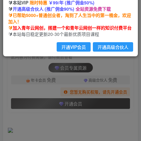
🔰本站VIP
限时特惠
￥99/年 (推广佣金50%)
（6712期）微博引流微信日200人
🔰
开通高级合伙人 (推广佣金90%)
全站资源免费下载
🔰已帮助5000+普通创业者，淘到了人生当中的第一桶金，欢迎
青年云网创
关注
私信
加入！
2年前发布
🔰
加入青年云网创，搭建一个和青年云网创一样的知识付费平台
2015
55
🔰本站每日稳定更新20-30个最新优质项目课程
付费阅读
开通VIP会员
开通高级合伙人
（6712期）微博引流微信日200人
此内容为付费阅读，请付费后查看
会员专属资源
免费
免费
年卡会员
高级合伙人
您暂无购买权限，请先开通会员
开通会员