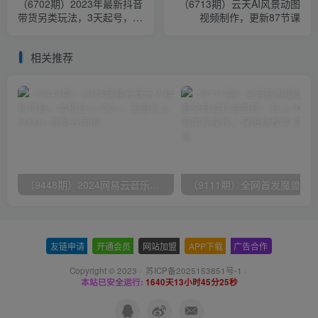
（6702期）2023年最新抖音
（6713期）云天AI风景动图
带货另类玩法，3天起号，月
视频制作，更新87节课
销破万（保姆级教程）
相关推荐
（9448期）2024网易云音乐人挂机项目，单机日入150+，无脑月入5000+
友链申请
-
开通会员
-
网站加盟
-
APP下载
-
广告合作
Copyright © 2023 ·
苏ICP备2025153851号-1
·
本站已安全运行:
1640天13小时45分25秒