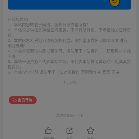
©
版权声明
1、本站内容转载于网络，版权归原作者所有！
2、本站仅提供信息存储空间服务，不拥有所有权，不承担相关法律责
任。
3、本站内容若侵犯到你的版权利益，请加客服微信 zt0512518 进行
删除处理！
4、本站全资源仅供测试和学习，请勿用于非法操作，一切后果与本站
无关。
5、本站一切资源不代表本站立场，不代表本站赞同其观点和对其真实
性负责。
6、本站仅供学习 请勿用于非法违规操作 否则和作者 官网 无关
THE END
会员专属
喜欢就支持一下吧
点赞
55
分享
收藏