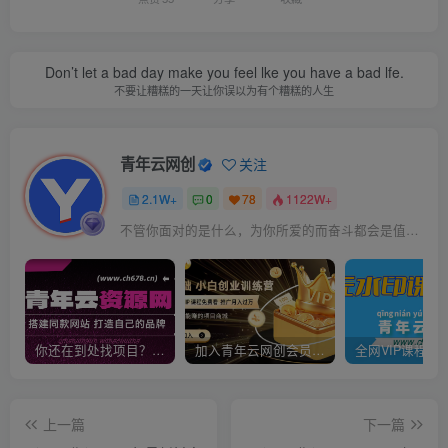
Don’t let a bad day make you feel lke you have a bad lfe.
不要让糟糕的一天让你误以为有个糟糕的人生
青年云网创
关注
2.1W+
0
78
1122W+
不管你面对的是什么，为你所爱的而奋斗都会是值得的
你还在到处找项目？还在当韭菜？我靠卖项目一个月收入5万+，曾经我也是个失败者。
加入青年云网创会员，全站资源免费学习。加入高级合伙人，推广日入1000+
上一篇
下一篇