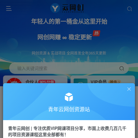
年轻人的第一桶金从这里开始
网创网赚 ∞ 稳定更新
网创资源 & 实战项目 全网首发全年365天更新
输入关键词搜索
合伙人
VIP会员
90%分佣
抢先
合伙人专属推广链接
免费下载全站资源
招募站长
APP下载
推荐
GO
青年云网创资源站
搭建同款网站，自己当老板
浏览器打开下载app
首页
创业课程
会员专属
正文
青年云网创 | 专注优质VIP网课项目分享，市面上收费几百几千
的项目资源课程这里全部都有！