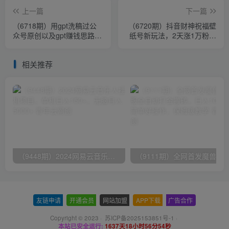
上一篇
下一篇
（6718期）用gpt洗稿过公
（6720期）抖音财神祝福壁
众号原创以及gpt赚钱思路
纸号新玩法，2天涨1万粉，
(纯实操)
日入500+不用抖音实名可多
号矩阵
相关推荐
（9448期）2024网易云音乐人挂机项目，单机日入150+，无脑月入5000+
友链申请
-
开通会员
-
网站加盟
-
APP下载
-
广告合作
Copyright © 2023 ·
苏ICP备2025153851号-1
·
本站已安全运行:
1637天18小时56分54秒