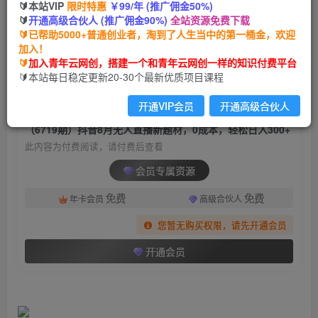
🔰本站VIP
限时特惠
￥99/年 (推广佣金50%)
（6719期）抖音8月无人直播新题材，0成本，轻
🔰
开通高级合伙人 (推广佣金90%)
全站资源免费下载
松日入300+
🔰已帮助5000+普通创业者，淘到了人生当中的第一桶金，欢迎
加入！
青年云网创
关注
私信
🔰
加入青年云网创，搭建一个和青年云网创一样的知识付费平台
2年前发布
🔰本站每日稳定更新20-30个最新优质项目课程
1892
101
开通VIP会员
开通高级合伙人
付费阅读
（6719期）抖音8月无人直播新题材，0成本，轻松日入300+
此内容为付费阅读，请付费后查看
会员专属资源
免费
免费
年卡会员
高级合伙人
您暂无购买权限，请先开通会员
开通会员