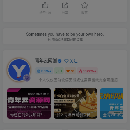
点赞
101
分享
收藏
Sometimes you have to be your own hero.
有时候必须做自己的英雄
青年云网创
关注
2.1W+
0
78
1122W+
一个人仅仅因为软弱无能或优柔寡断就完全可能招致痛苦
你还在到处找项目？还在当韭菜？我靠卖项目一个月收入5万+，曾经我也是个失败者。
加入青年云网创会员，全站资源免费学习。加入高级合伙人，推广日入1000+