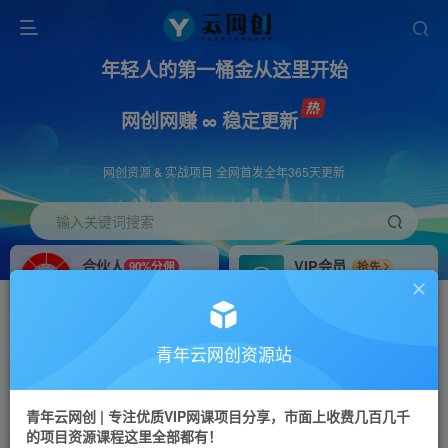
年轻人的第一桶金从这里开始
网创网赚 ∞ 稳定更新
网创资源 & 实战项目 全网首发全年365天更新
输入关键词搜索
合伙人
VIP会员
90%分佣
抢先
合伙人专属推广链接
免费下载全站资源
招募站长
APP下载
推荐
GO
青年云网创资源站
搭建同款网站，自己当老板
浏览器打开下载app
首页
创业课程
会员专属
正文
青年云网创 | 专注优质VIP网课项目分享，市面上收费几百几千
的项目资源课程这里全部都有！