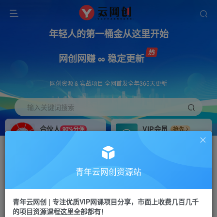
年轻人的第一桶金从这里开始
网创网赚 ∞ 稳定更新
网创资源 & 实战项目 全网首发全年365天更新
输入关键词搜索
合伙人
VIP会员
90%分佣
抢先
合伙人专属推广链接
免费下载全站资源
招募站长
APP下载
推荐
GO
青年云网创资源站
搭建同款网站，自己当老板
浏览器打开下载app
首页
创业课程
会员专属
正文
青年云网创 | 专注优质VIP网课项目分享，市面上收费几百几千
的项目资源课程这里全部都有！