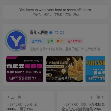
You have to work very hard to seem effortless.
你必须十分努力，才能看上去毫不费劲
青年云网创
关注
2.1W+
0
78
1122W+
无论你在什么时候开始，重要的是开始之后就不要停止
你还在到处找项目？还在当韭菜？我靠卖项目一个月收入5万+，曾经我也是个失败者。
加入青年云网创会员，全站资源免费学习。加入高级合伙人，推广日入1000+
上一篇
下一篇
（6745期）5天引流
（6747期）最新小游戏掘金
1000+，赚了1w+
全自动协议挂机合集 28款每