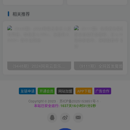
款秒到20元可无限放大(脚本
+教程)
相关推荐
（9448期）2024网易云音乐人挂机项目，单机日入150+，无脑月入5000+
友链申请
-
开通会员
-
网站加盟
-
APP下载
-
广告合作
Copyright © 2023 ·
苏ICP备2025153851号-1
·
本站已安全运行:
1637天16小时31分3秒