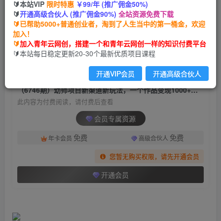
🔰本站VIP
限时特惠
￥99/年 (推广佣金50%)
（6746期）幼师项目新渠道新玩法，一个作品变
🔰
开通高级合伙人 (推广佣金90%)
全站资源免费下载
现1000+，一部手机实现月入过万
🔰已帮助5000+普通创业者，淘到了人生当中的第一桶金，欢迎
加入！
青年云网创
关注
私信
🔰
加入青年云网创，搭建一个和青年云网创一样的知识付费平台
2年前发布
🔰本站每日稳定更新20-30个最新优质项目课程
1766
165
开通VIP会员
开通高级合伙人
付费阅读
（6746期）幼师项目新渠道新玩法，一个作品变现1000+，一部手机实现月入过万
此内容为付费阅读，请付费后查看
会员专属资源
免费
免费
年卡会员
高级合伙人
您暂无购买权限，请先开通会员
开通会员