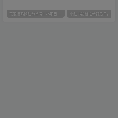
无限接码撸红包单号0.75项目无偿分享给你【揭秘】
小红