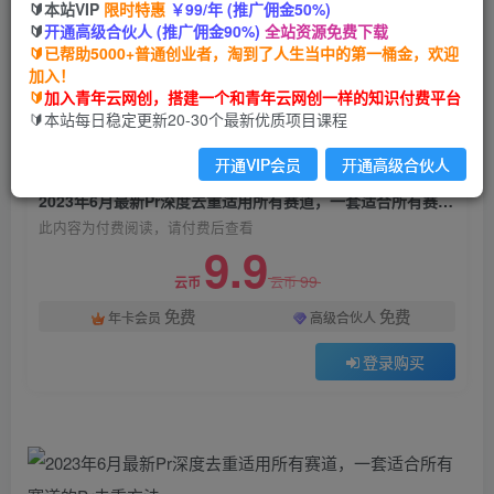
🔰本站VIP
限时特惠
￥99/年 (推广佣金50%)
2023年6月最新Pr深度去重适用所有赛道，一套适
🔰
开通高级合伙人 (推广佣金90%)
全站资源免费下载
合所有赛道的Pr去重方法
🔰已帮助5000+普通创业者，淘到了人生当中的第一桶金，欢迎
加入！
青年云网创
关注
私信
🔰
加入青年云网创，搭建一个和青年云网创一样的知识付费平台
2年前发布
🔰本站每日稳定更新20-30个最新优质项目课程
632
128
开通VIP会员
开通高级合伙人
付费阅读
2023年6月最新Pr深度去重适用所有赛道，一套适合所有赛道的Pr去重方法
此内容为付费阅读，请付费后查看
9.9
99
云币
云币
免费
免费
年卡会员
高级合伙人
登录购买