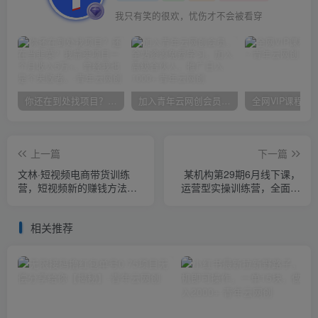
没有什么过不去，只是再也回不去
你还在到处找项目？还在当韭菜？我靠卖项目一个月收入5万+，曾经我也是个失败者。
加入青年云网创会员，全站资源免费学习。加入高级合伙人，推广日入1000+
上一篇
下一篇
文林·短‮频视‬电商带‮训货‬练
某机构第29期6月线下课，
营，短视频‮的新‬赚钱方法，
运营型实操训练营，全面系
在视‮号频‬和抖音‮实上‬现爆单
统学习，从底层逻辑到实操
吧
方法到千川投放
相关推荐