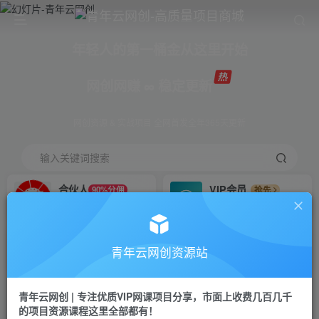
年轻人的第一桶金从这里开始
网创网赚 ∞ 稳定更新
网创资源 & 实战项目 全网首发全年365天更新
输入关键词搜索
合伙人
VIP会员
90%分佣
抢先
合伙人专属推广链接
免费下载全站资源
招募站长
APP下载
推荐
GO
青年云网创资源站
搭建同款网站，自己当老板
浏览器打开下载app
首页
创业课程
会员免费
正文
青年云网创 | 专注优质VIP网课项目分享，市面上收费几百几千
的项目资源课程这里全部都有！