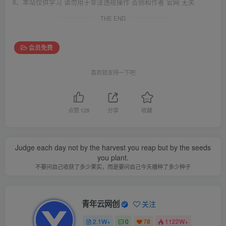
6、本站仅供学习 请勿用于非法违规操作 否则和作者 官网 无关
THE END
会员免费
喜欢就支持一下吧
点赞
128
分享
收藏
The greatest test of courage on earth is to bear defeat without
losing heart.
世界上对勇气的最大考验是忍受失败而不丧失信心
青年云网创
关注
2.1W+
0
78
1122W+