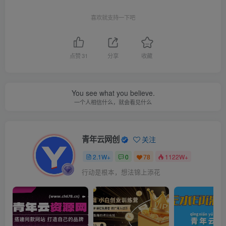
喜欢就支持一下吧
点赞
31
分享
收藏
You see what you believe.
一个人相信什么，就会看见什么
青年云网创
关注
2.1W+
0
78
1122W+
行动是根本，想法锦上添花