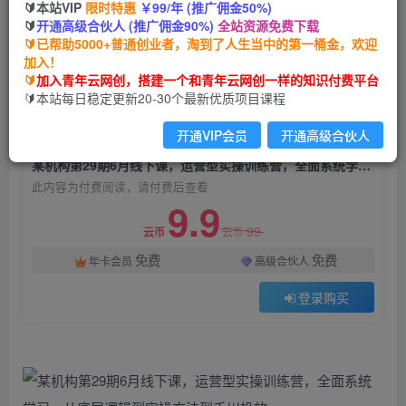
🔰本站VIP
限时特惠
￥99/年 (推广佣金50%)
某机构第29期6月线下课，运营型实操训练营，全
🔰
开通高级合伙人 (推广佣金90%)
全站资源免费下载
面系统学习，从底层逻辑到实操方法到千川投放
🔰已帮助5000+普通创业者，淘到了人生当中的第一桶金，欢迎
加入！
青年云网创
关注
私信
🔰
加入青年云网创，搭建一个和青年云网创一样的知识付费平台
2年前发布
🔰本站每日稳定更新20-30个最新优质项目课程
763
31
开通VIP会员
开通高级合伙人
付费阅读
某机构第29期6月线下课，运营型实操训练营，全面系统学习，从底层逻辑到实操方法到千川投放
此内容为付费阅读，请付费后查看
9.9
99
云币
云币
免费
免费
年卡会员
高级合伙人
登录购买