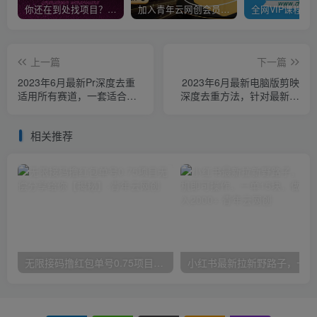
你还在到处找项目？还在当韭菜？我靠卖项目一个月收入5万+，曾经我也是个失败者。
加入青年云网创会员，全站资源免费学习。加入高级合伙人，推广日入1000+
上一篇
下一篇
2023年6月最新Pr深度去重
2023年6月最新电脑版剪映
适用所有赛道，一套适合所
深度去重方法，针对最新查
有赛道的Pr去重方法
重机制的剪辑去重
相关推荐
无限接码撸红包单号0.75项目无偿分享给你【揭秘】
小红