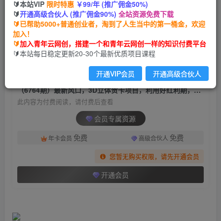
🔰本站VIP
限时特惠
￥99/年 (推广佣金50%)
（6764期）最新风口，3D立体贺卡项目，利用好
🔰
开通高级合伙人 (推广佣金90%)
全站资源免费下载
红利期，月入5w轻轻松松
🔰已帮助5000+普通创业者，淘到了人生当中的第一桶金，欢迎
加入！
青年云网创
关注
私信
🔰
加入青年云网创，搭建一个和青年云网创一样的知识付费平台
2年前发布
🔰本站每日稳定更新20-30个最新优质项目课程
948
126
开通VIP会员
开通高级合伙人
付费阅读
（6764期）最新风口，3D立体贺卡项目，利用好红利期，月入5w轻轻松松
此内容为付费阅读，请付费后查看
会员专属资源
免费
免费
年卡会员
高级合伙人
您暂无购买权限，请先开通会员
开通会员