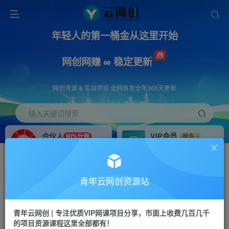
年轻人的第一桶金从这里开始
网创网赚 ∞ 稳定更新
网创资源 & 实战项目 全网首发全年365天更新
输入关键词搜索
合伙人
VIP会员
90%分佣
抢先
合伙人专属推广链接
免费下载全站资源
招募站长
APP下载
推荐
GO
青年云网创资源站
搭建同款网站，自己当老板
浏览器打开下载app
首页
创业课程
会员专属
正文
青年云网创 | 专注优质VIP网课项目分享，市面上收费几百几千
的项目资源课程这里全部都有！