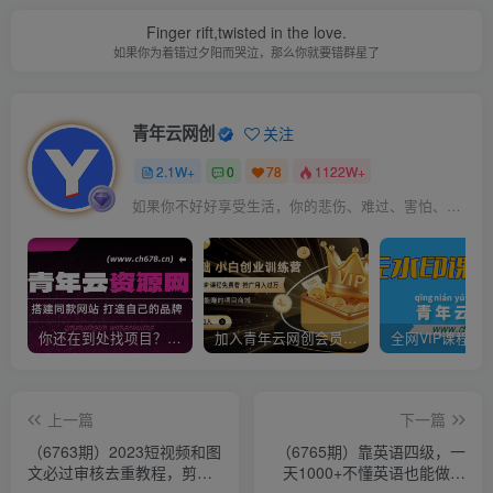
Finger rift,twisted in the love.
如果你为着错过夕阳而哭泣，那么你就要错群星了
青年云网创
关注
2.1W+
0
78
1122W+
如果你不好好享受生活，你的悲伤、难过、害怕、羞愧和内疚会代替你享受
你还在到处找项目？还在当韭菜？我靠卖项目一个月收入5万+，曾经我也是个失败者。
加入青年云网创会员，全站资源免费学习。加入高级合伙人，推广日入1000+
上一篇
下一篇
（6763期）2023短视频和图
（6765期）靠英语四级，一
文必过审核去重教程，剪映
天1000+不懂英语也能做，
剪辑去重方法汇总实操，搬
小白保姆式教学 (附:1800G