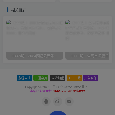
运必学
资料）
相关推荐
（9448期）2024网易云音乐人挂机项目，单机日入150+，无脑月入5000+
友链申请
-
开通会员
-
网站加盟
-
APP下载
-
广告合作
Copyright © 2023 ·
苏ICP备2025153851号-1
·
本站已安全运行:
1641天2小时39分42秒