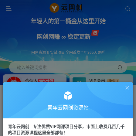
年轻人的第一桶金从这里开始
网创网赚 ∞ 稳定更新
网创资源 & 实战项目 全网首发全年365天更新
输入关键词搜索
合伙人
VIP会员
90%分佣
抢先
合伙人专属推广链接
免费下载全站资源
招募站长
APP下载
推荐
GO
青年云网创资源站
搭建同款网站，自己当老板
浏览器打开下载app
首页
创业课程
会员专属
正文
青年云网创 | 专注优质VIP网课项目分享，市面上收费几百几千
的项目资源课程这里全部都有！