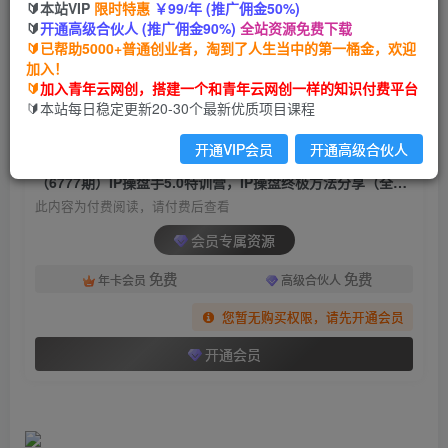
🔰本站VIP
限时特惠
￥99/年 (推广佣金50%)
（6777期）IP操盘手5.0特训营，IP操盘终极方法
🔰
开通高级合伙人 (推广佣金90%)
全站资源免费下载
分享（全套教程）
🔰已帮助5000+普通创业者，淘到了人生当中的第一桶金，欢迎
加入！
青年云网创
关注
私信
🔰
加入青年云网创，搭建一个和青年云网创一样的知识付费平台
2年前发布
🔰本站每日稳定更新20-30个最新优质项目课程
576
111
开通VIP会员
开通高级合伙人
付费阅读
（6777期）IP操盘手5.0特训营，IP操盘终极方法分享（全套教程）
此内容为付费阅读，请付费后查看
会员专属资源
免费
免费
年卡会员
高级合伙人
您暂无购买权限，请先开通会员
开通会员