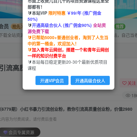
市面上收费几百几千的项目资源课程这里全
部都有！
🔰本站VIP
限时特惠
￥99/年 (推广佣金
50%)
🔰
开通高级合伙人 (推广佣金90%)
全站资
P会员
招募站长
抢先
推荐
源免费下载
下载全站资源
搭建同款网站，自己当
🔰已帮助5000+普通创业者，淘到了人生当
中的第一桶金，欢迎加入！
🔰
加入青年云网创，搭建一个和青年云网创
一样的知识付费平台
🔰本站每日稳定更新20-30个最新优质项目
引流高质量创业粉，价值2980
课程
开通VIP会员
开通高级合伙人
关注
18
（6779期）小红书暴力引流创业粉，教你引流高质量创业粉，价值2980
此内容为付费阅读，请付费后查看
会员专属资源