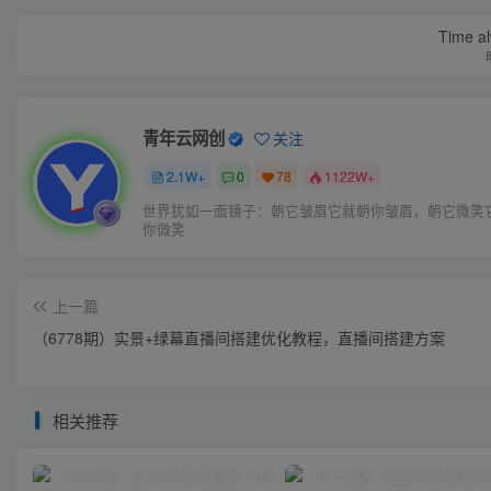
Time al
青年云网创
关注
2.1W+
0
78
1122W+
世界犹如一面镜子：朝它皱眉它就朝你皱眉，朝它微笑
你微笑
上一篇
（6778期）实景+绿幕直播间搭建优化教程，直播间搭建方案
相关推荐