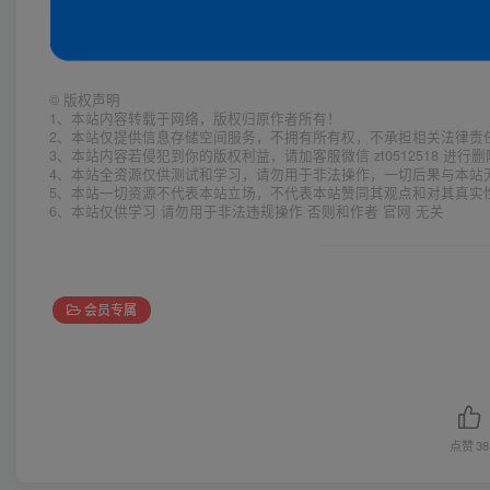
©
版权声明
1、本站内容转载于网络，版权归原作者所有！
2、本站仅提供信息存储空间服务，不拥有所有权，不承担相关法律责
3、本站内容若侵犯到你的版权利益，请加客服微信 zt0512518 进行
4、本站全资源仅供测试和学习，请勿用于非法操作，一切后果与本站
5、本站一切资源不代表本站立场，不代表本站赞同其观点和对其真实
6、本站仅供学习 请勿用于非法违规操作 否则和作者 官网 无关
会员专属
点赞
38