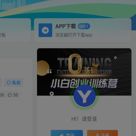
APP下载
GO
老板
浏览器打开下载app
私信
68
38
HI！请登录
登录
注册