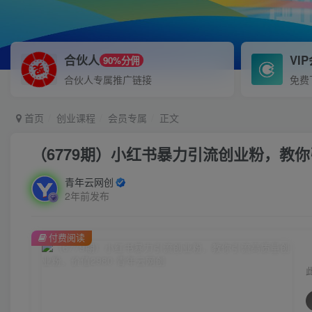
合伙人
VI
90%分佣
合伙人专属推广链接
免费
首页
创业课程
会员专属
正文
（6779期）小红书暴力引流创业粉，教你
青年云网创
2年前发布
付费阅读