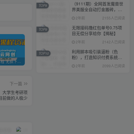
（9111期）全网首发魔兽世
TOP8
界美服全自动打金搬砖，日
入1000+，简单好操作，保
2年前
2155人已阅读
姆级教学
无限接码撸红包单号0.75项
TOP9
目无偿分享给你【揭秘】
2年前
2142人已阅读
利用脚本吸引装逼粉（色
TOP10
粉），打造知识付费系统，
全网VIP课程 无损下载~
加盟青年云网创，搭建同款项目资源站，实现日入2000+
【站长运营资料】无水印课程资源
附388元美女写真项目
2年前
2099人已阅读
下一篇
+，大学生考研项
目前做的人极少