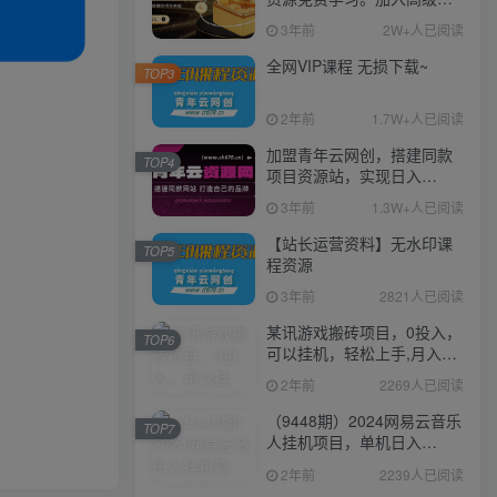
伙人，推广日入1000+
3年前
2W+人已阅读
全网VIP课程 无损下载~
TOP3
2年前
1.7W+人已阅读
加盟青年云网创，搭建同款
TOP4
项目资源站，实现日入
2000+
3年前
1.3W+人已阅读
【站长运营资料】无水印课
TOP5
程资源
3年前
2821人已阅读
某讯游戏搬砖项目，0投入，
TOP6
可以挂机，轻松上手,月入
3000+上不封顶
2年前
2269人已阅读
（9448期）2024网易云音乐
TOP7
人挂机项目，单机日入
150+，无脑月入5000+
2年前
2239人已阅读