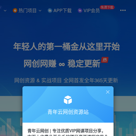
W
免费下载
热门项目
APP下载
VIP会员
年轻人的第一桶金从这里开始
网创网赚 ∞ 稳定更新
网创资源 & 实战项目 全网首发全年365天更新
青年云网创资源站
项目
引流
抖音
短视频
剪辑
视频号
青年云网创 | 专注优质VIP网课项目分享，