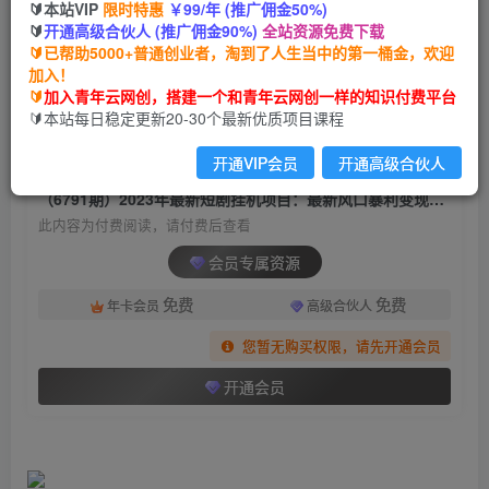
🔰本站VIP
限时特惠
￥99/年 (推广佣金50%)
（6791期）2023年最新短剧挂机项目：最新风口
🔰
开通高级合伙人 (推广佣金90%)
全站资源免费下载
暴利变现项目
🔰已帮助5000+普通创业者，淘到了人生当中的第一桶金，欢迎
加入！
青年云网创
关注
私信
🔰
加入青年云网创，搭建一个和青年云网创一样的知识付费平台
2年前发布
🔰本站每日稳定更新20-30个最新优质项目课程
1703
156
开通VIP会员
开通高级合伙人
付费阅读
（6791期）2023年最新短剧挂机项目：最新风口暴利变现项目
此内容为付费阅读，请付费后查看
会员专属资源
免费
免费
年卡会员
高级合伙人
您暂无购买权限，请先开通会员
开通会员