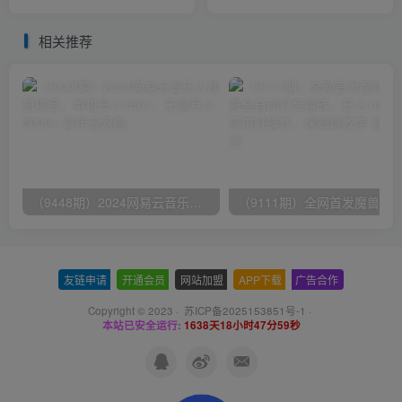
500+（仅揭秘）
频】
相关推荐
（9448期）2024网易云音乐人挂机项目，单机日入150+，无脑月入5000+
友链申请
-
开通会员
-
网站加盟
-
APP下载
-
广告合作
Copyright © 2023 ·
苏ICP备2025153851号-1
·
本站已安全运行:
1638天18小时47分59秒