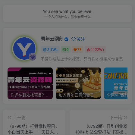
You see what you believe.
一个人相信什么，就会看见什么
青年云网创
关注
2.1W+
0
78
1122W+
不管你被贴上什么标签，只有你才能定义你自己
你还在到处找项目？还在当韭菜？我靠卖项目一个月收入5万+，曾经我也是个失败者。
加入青年云网创会员，全站资源免费学习。加入高级合伙人，推广日入1000+
上一篇
下一篇
（6790期）打假维权项目，
（6792期）日引创业粉
小白当天上手，一天日入
100+ b 站全套打法【实操视