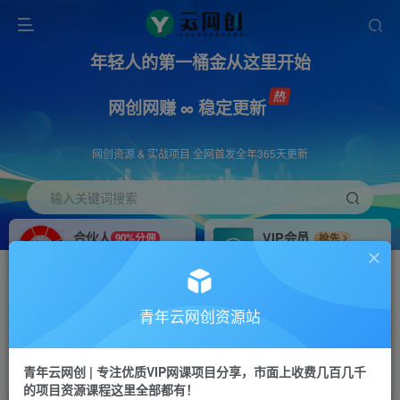
年轻人的第一桶金从这里开始
网创网赚 ∞ 稳定更新
网创资源 & 实战项目 全网首发全年365天更新
输入关键词搜索
合伙人
VIP会员
90%分佣
抢先
合伙人专属推广链接
免费下载全站资源
招募站长
APP下载
推荐
GO
青年云网创资源站
搭建同款网站，自己当老板
浏览器打开下载app
首页
创业课程
会员专属
正文
青年云网创 | 专注优质VIP网课项目分享，市面上收费几百几千
的项目资源课程这里全部都有！