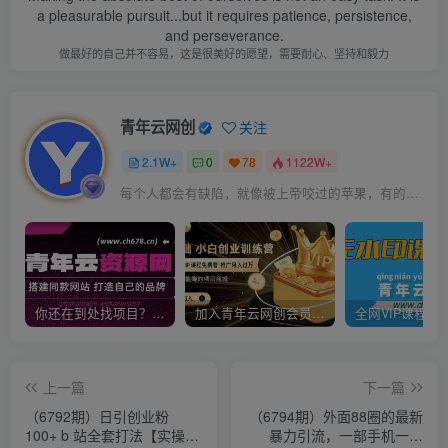
a pleasurable pursuit...but it requires patience, persistence,
and perseverance.
做最好的自己并不容易，这是很美好的愿望，需要耐心、坚持和毅力
青年云网创
关注
2.1W+
0
78
1122W+
每个人都会有缺陷，就像被上帝咬过的苹果，有的人缺陷比较大，正是因为上帝特别喜欢他的芬芳
你还在到处找项目？还在当韭菜？我靠卖项目一个月收入5万+，曾经我也是个失败者。
加入青年云网创会员，全站资源免费学习。加入高级合伙人，推广日入1000+
上一篇
下一篇
（6792期）日引创业粉
（6794期）外面88圈的最新
100+ b 站全套打法【实操视
暴力引流，一部手机一天