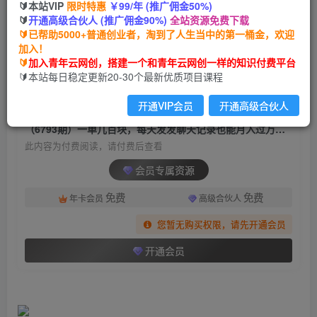
🔰本站VIP
限时特惠
￥99/年 (推广佣金50%)
（6793期）一单几百块，每天发发聊天记录也能
🔰
开通高级合伙人 (推广佣金90%)
全站资源免费下载
月入过万是怎么做到的，一部手机即可操作
🔰已帮助5000+普通创业者，淘到了人生当中的第一桶金，欢迎
加入！
青年云网创
关注
私信
🔰
加入青年云网创，搭建一个和青年云网创一样的知识付费平台
2年前发布
🔰本站每日稳定更新20-30个最新优质项目课程
1620
176
开通VIP会员
开通高级合伙人
付费阅读
（6793期）一单几百块，每天发发聊天记录也能月入过万是怎么做到的，一部手机即可操作
此内容为付费阅读，请付费后查看
会员专属资源
免费
免费
年卡会员
高级合伙人
您暂无购买权限，请先开通会员
开通会员