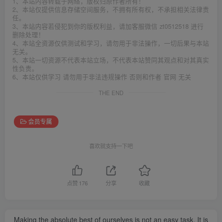
1、本站内容转载于网络，版权归原作者所有！
2、本站仅提供信息存储空间服务，不拥有所有权，不承担相关法律责
任。
3、本站内容若侵犯到你的版权利益，请加客服微信 zt0512518 进行
删除处理！
4、本站全资源仅供测试和学习，请勿用于非法操作，一切后果与本站
无关。
5、本站一切资源不代表本站立场，不代表本站赞同其观点和对其真实
性负责。
6、本站仅供学习 请勿用于非法违规操作 否则和作者 官网 无关
THE END
会员专属
喜欢就支持一下吧
点赞
176
分享
收藏
Making the absolute best of ourselves is not an easy task. It is