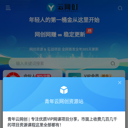
年轻人的第一桶金从这里开始
网创网赚 ∞ 稳定更新
网创资源 & 实战项目 全网首发全年365天更新
输入关键词搜索
合伙人
VIP会员
90%分佣
抢先
合伙人专属推广链接
免费下载全站资源
招募站长
APP下载
推荐
GO
青年云网创资源站
搭建同款网站，自己当老板
浏览器打开下载app
首页
创业课程
会员专属
正文
青年云网创 | 专注优质VIP网课项目分享，市面上收费几百几千
的项目资源课程这里全部都有！