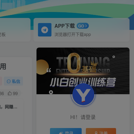
APP下载
GO
老板
浏览器打开下载app
专用
私信
36
99
（6806期）市场需求大，蓝海暴利项目，轻松月入过3w+，适合小白0基础，网赚小白专用
HI！请登录
登录
注册