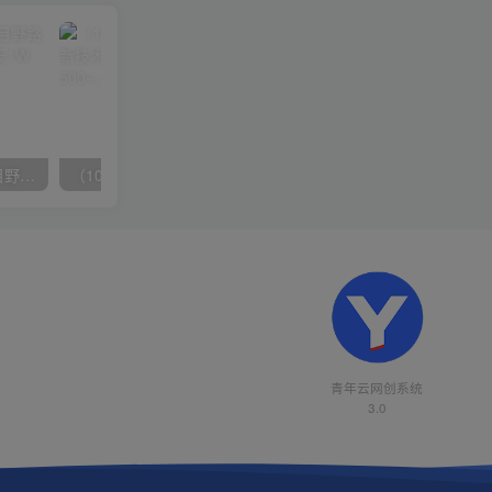
（10150期）2024高考项目野路子玩法，无限裂变，最高一天1W＋！
（10163期）快手掘金撸收益最新技术，高收益玩法，单日变现500+，小白必备项目
青年云网创系统
3.0