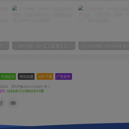
（9111期）全网首发魔兽世界美服全自动打金搬砖，日入1000+，简单好操作，保姆级教学
（9934期）24h无人直播支付宝项目，最新带货玩法，纯躺赚实测日入500+
开通会员
-
网站加盟
-
APP下载
-
广告合作
 2023 ·
苏ICP备2025153851号-1
·
行:
1639天17小时45分18秒