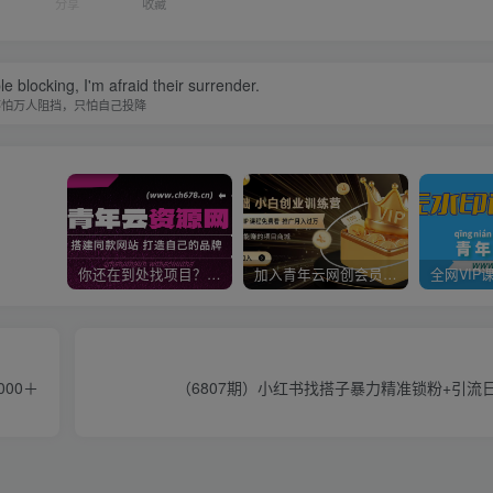
分享
收藏
le blocking, I'm afraid their surrender.
不怕万人阻挡，只怕自己投降
你还在到处找项目？还在当韭菜？我靠卖项目一个月收入5万+，曾经我也是个失败者。
加入青年云网创会员，全站资源免费学习。加入高级合伙人，推广日入1000+
000＋
（6807期）小红书找搭子暴力精准锁粉+引流日