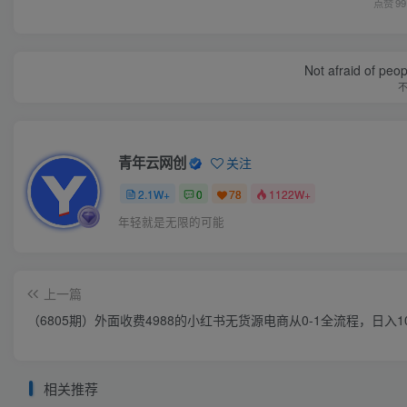
点赞
99
Not afraid of peop
青年云网创
关注
2.1W+
0
78
1122W+
年轻就是无限的可能
上一篇
（6805期）外面收费4988的小红书无货源电商从0-1全流程，日入1
相关推荐