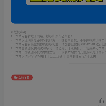
©
版权声明
1、本站内容转载于网络，版权归原作者所有！
2、本站仅提供信息存储空间服务，不拥有所有权，不承担相关法律责
3、本站内容若侵犯到你的版权利益，请加客服微信 zt0512518 进行
4、本站全资源仅供测试和学习，请勿用于非法操作，一切后果与本站
5、本站一切资源不代表本站立场，不代表本站赞同其观点和对其真实
6、本站仅供学习 请勿用于非法违规操作 否则和作者 官网 无关
会员专属