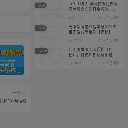
（9111期）全网首发魔兽世
TOP8
界美服全自动打金搬砖，日
入1000+，简单好操作，保
2年前
2155人已阅读
姆级教学
无限接码撸红包单号0.75项
TOP9
目无偿分享给你【揭秘】
2年前
2142人已阅读
利用脚本吸引装逼粉（色
TOP10
粉），打造知识付费系统，
附388元美女写真项目
2年前
2099人已阅读
全网VIP课程 无损下载~
加盟青年云网创，搭建同款项目资源站，实现日入2000+
【站长运营资料】无水印课程资源
下一篇
引200+精准粉