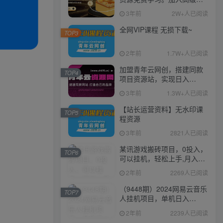
伙人，推广日入1000+
3年前
2W+人已阅读
全网VIP课程 无损下载~
TOP3
2年前
1.7W+人已阅读
加盟青年云网创，搭建同款
TOP4
项目资源站，实现日入
2000+
3年前
1.3W+人已阅读
【站长运营资料】无水印课
TOP5
程资源
3年前
2821人已阅读
某讯游戏搬砖项目，0投入，
TOP6
可以挂机，轻松上手,月入
3000+上不封顶
2年前
2269人已阅读
（9448期）2024网易云音乐
TOP7
人挂机项目，单机日入
150+，无脑月入5000+
2年前
2239人已阅读