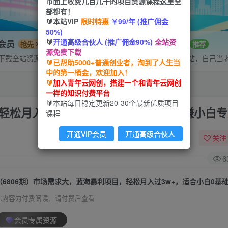
市面上收费几百几千的项目资源课程这里全
部都有！
🔰本站VIP
限时特惠
￥99/年 (推广佣金
50%)
🔰
开通高级合伙人 (推广佣金90%)
全站资
P会员
招募站长
抢先
推荐
源免费下载
下载全站资源
搭建同款网站，自己当
🔰已帮助5000+普通创业者，淘到了人生当
中的第一桶金，欢迎加入！
🔰
加入青年云网创，搭建一个和青年云网创
一样的知识付费平台
🔰本站每日稳定更新20-30个最新优质项目
，轻松月入过3w+，适合小白0基础，网赚小白
课程
开通VIP会员
开通高级合伙人
关注
6
此内容为付费阅读，请付费后查看
会员专属资源