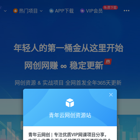
W
免费下载
热门项目
APP下载
VIP会员
年轻人的第一桶金从这里开始
网创网赚 ∞ 稳定更新
网创资源 & 实战项目 全网首发全年365天更新
青年云网创资源站
项目
引流
抖音
短视频
剪辑
视频号
青年云网创 | 专注优质VIP网课项目分享，