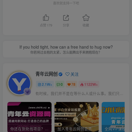
喜欢就支持一下吧
点赞
179
分享
收藏
If you hold tight, how can a free hand to hug now?
你若将过去抱的太紧，怎么能腾出手来拥抱现在？
青年云网创
关注
2.1W+
0
78
1122W+
有时候，我们并不是在等什么人或什么事。我们只是在静待岁月改变自己
你还在到处找项目？还在当韭菜？我靠卖项目一个月收入5万+，曾经我也是个失败者。
加入青年云网创会员，全站资源免费学习。加入高级合伙人，推广日入1000+