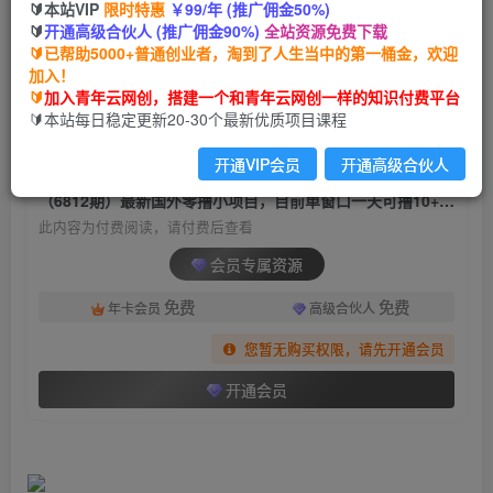
🔰本站VIP
限时特惠
￥99/年 (推广佣金50%)
（6812期）最新国外零撸小项目，目前单窗口一
🔰
开通高级合伙人 (推广佣金90%)
全站资源免费下载
天可撸10+【详细玩法教程】
🔰已帮助5000+普通创业者，淘到了人生当中的第一桶金，欢迎
加入！
青年云网创
关注
私信
🔰
加入青年云网创，搭建一个和青年云网创一样的知识付费平台
2年前发布
🔰本站每日稳定更新20-30个最新优质项目课程
1456
179
开通VIP会员
开通高级合伙人
付费阅读
（6812期）最新国外零撸小项目，目前单窗口一天可撸10+【详细玩法教程】
此内容为付费阅读，请付费后查看
会员专属资源
免费
免费
年卡会员
高级合伙人
您暂无购买权限，请先开通会员
开通会员