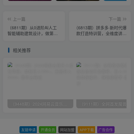
上一篇
下一篇
（6811期）从0进阶AI人工
（6813期）拼多多·新时代爆
智能辅助建筑设计，做第一
款打造特训营，全维度讲解
批驾驭AI的建筑师（22节视
拼多多运营逻辑（21节课）
频课）
相关推荐
（9448期）2024网易云音乐人挂机项目，单机日入150+，无脑月入5000+
友链申请
-
开通会员
-
网站加盟
-
APP下载
-
广告合作