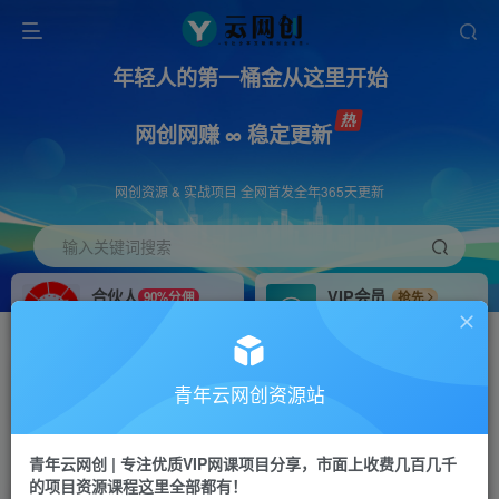
年轻人的第一桶金从这里开始
网创网赚 ∞ 稳定更新
网创资源 & 实战项目 全网首发全年365天更新
输入关键词搜索
合伙人
VIP会员
90%分佣
抢先
合伙人专属推广链接
免费下载全站资源
招募站长
APP下载
推荐
GO
青年云网创资源站
搭建同款网站，自己当老板
浏览器打开下载app
首页
创业课程
会员专属
正文
青年云网创 | 专注优质VIP网课项目分享，市面上收费几百几千
的项目资源课程这里全部都有！