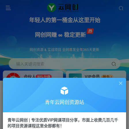
年轻人的第一桶金从这里开始
网创网赚 ∞ 稳定更新
网创资源 & 实战项目 全网首发全年365天更新
输入关键词搜索
合伙人
VIP会员
90%分佣
抢先
合伙人专属推广链接
免费下载全站资源
招募站长
APP下载
推荐
GO
青年云网创资源站
搭建同款网站，自己当老板
浏览器打开下载app
首页
创业课程
会员专属
正文
青年云网创 | 专注优质VIP网课项目分享，市面上收费几百几千
的项目资源课程这里全部都有！