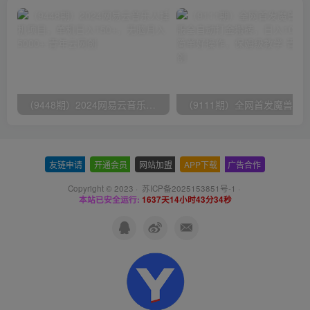
（9448期）2024网易云音乐人挂机项目，单机日入150+，无脑月入5000+
友链申请
-
开通会员
-
网站加盟
-
APP下载
-
广告合作
Copyright © 2023 ·
苏ICP备2025153851号-1
·
本站已安全运行:
1637天14小时43分35秒