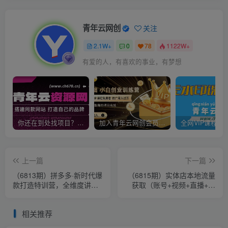
青年云网创
关注
2.1W+
0
78
1122W+
有爱的人，有喜欢的事业，有梦想
你还在到处找项目？还在当韭菜？我靠卖项目一个月收入5万+，曾经我也是个失败者。
加入青年云网创会员，全站资源免费学习。加入高级合伙人，推广日入1000+
上一篇
下一篇
（6813期）拼多多·新时代爆
（6815期）实体店本地流量
款打造特训营，全维度讲解
获取（账号+视频+直播+团
拼多多运营逻辑（21节课）
购设计实操）引流获客+同城
流量曝光
相关推荐