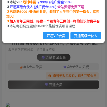
🔰本站VIP
限时特惠
￥99/年 (推广佣金50%)
（6814期）微头条AI写作小副业项目，用指令写
🔰
开通高级合伙人 (推广佣金90%)
全站资源免费下载
出10W+爆款微头条，一条龙傻瓜式玩法…
🔰已帮助5000+普通创业者，淘到了人生当中的第一桶金，欢迎
加入！
青年云网创
关注
私信
🔰
加入青年云网创，搭建一个和青年云网创一样的知识付费平台
2年前发布
🔰本站每日稳定更新20-30个最新优质项目课程
1231
132
开通VIP会员
开通高级合伙人
付费阅读
（6814期）微头条AI写作小副业项目，用指令写出10W+爆款微头条，一条龙傻瓜式玩法…
此内容为付费阅读，请付费后查看
会员专属资源
免费
免费
年卡会员
高级合伙人
您暂无购买权限，请先开通会员
开通会员