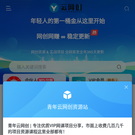
年轻人的第一桶金从这里开始
网创网赚 ∞ 稳定更新
网创资源 & 实战项目 全网首发全年365天更新
输入关键词搜索
合伙人
VIP会员
90%分佣
抢先
合伙人专属推广链接
免费下载全站资源
招募站长
APP下载
推荐
GO
青年云网创资源站
搭建同款网站，自己当老板
浏览器打开下载app
首页
创业课程
会员专属
正文
青年云网创 | 专注优质VIP网课项目分享，市面上收费几百几千
的项目资源课程这里全部都有！