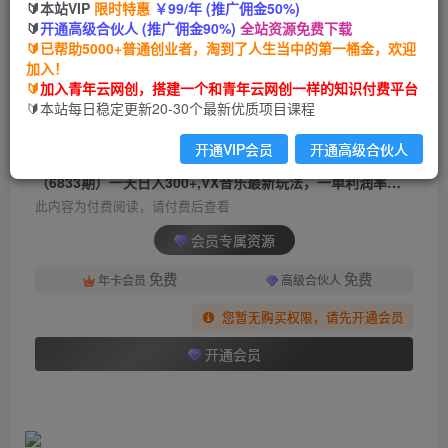
🔰本站VIP
限时特惠
￥99/年 (推广佣金50%)
（6833期）一天日入300+,VX音乐最新玩法，一单
🔰
开通高级合伙人 (推广佣金90%)
全站资源免费下载
利润率可达99%
🔰已帮助5000+普通创业者，淘到了人生当中的第一桶金，欢迎
加入！
青年云网创
关注
私信
🔰
加入青年云网创，搭建一个和青年云网创一样的知识付费平台
2年前发布
🔰本站每日稳定更新20-30个最新优质项目课程
1783
182
开通VIP会员
开通高级合伙人
付费阅读
（6833期）一天日入300+,VX音乐最新玩法，一单利润率可达99%
此内容为付费阅读，请付费后查看
会员专属资源
免费
免费
年卡会员
高级合伙人
您暂无购买权限，请先开通会员
开通会员