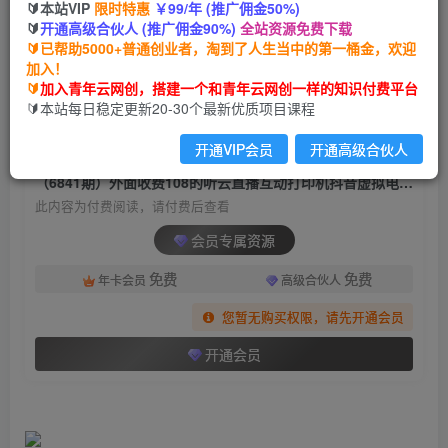
🔰本站VIP
限时特惠
￥99/年 (推广佣金50%)
（6841期）外面收费108的听云直播互动打印机抖
🔰
开通高级合伙人 (推广佣金90%)
全站资源免费下载
音虚拟电子打印头像语音播报祝福语软件
🔰已帮助5000+普通创业者，淘到了人生当中的第一桶金，欢迎
加入！
青年云网创
关注
私信
🔰
加入青年云网创，搭建一个和青年云网创一样的知识付费平台
2年前发布
🔰本站每日稳定更新20-30个最新优质项目课程
1569
192
开通VIP会员
开通高级合伙人
付费阅读
（6841期）外面收费108的听云直播互动打印机抖音虚拟电子打印头像语音播报祝福语软件
此内容为付费阅读，请付费后查看
会员专属资源
免费
免费
年卡会员
高级合伙人
您暂无购买权限，请先开通会员
开通会员