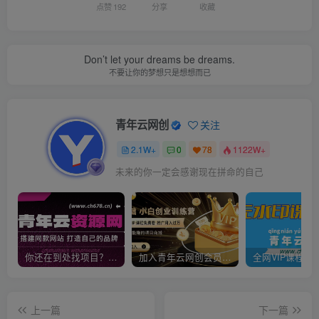
点赞
192
分享
收藏
Don’t let your dreams be dreams.
不要让你的梦想只是想想而已
青年云网创
关注
2.1W+
0
78
1122W+
未来的你一定会感谢现在拼命的自己
你还在到处找项目？还在当韭菜？我靠卖项目一个月收入5万+，曾经我也是个失败者。
加入青年云网创会员，全站资源免费学习。加入高级合伙人，推广日入1000+
上一篇
下一篇