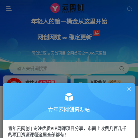
年轻人的第一桶金从这里开始
网创网赚 ∞ 稳定更新
网创资源 & 实战项目 全网首发全年365天更新
输入关键词搜索
合伙人
VIP会员
90%分佣
抢先
合伙人专属推广链接
免费下载全站资源
招募站长
APP下载
推荐
GO
青年云网创资源站
搭建同款网站，自己当老板
浏览器打开下载app
首页
创业课程
会员专属
正文
青年云网创 | 专注优质VIP网课项目分享，市面上收费几百几千
的项目资源课程这里全部都有！