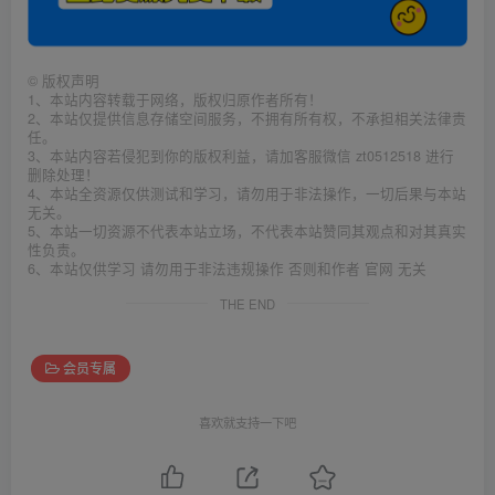
©
版权声明
1、本站内容转载于网络，版权归原作者所有！
2、本站仅提供信息存储空间服务，不拥有所有权，不承担相关法律责
任。
3、本站内容若侵犯到你的版权利益，请加客服微信 zt0512518 进行
删除处理！
4、本站全资源仅供测试和学习，请勿用于非法操作，一切后果与本站
无关。
5、本站一切资源不代表本站立场，不代表本站赞同其观点和对其真实
性负责。
6、本站仅供学习 请勿用于非法违规操作 否则和作者 官网 无关
THE END
会员专属
喜欢就支持一下吧