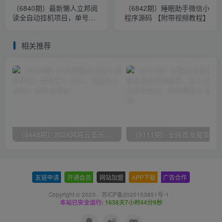
（6840期）最新懒人立邦阅
（6842期）睡眠助手微信小
读全自动挂机项目，单号一
程序源码 【附带视频教程】
天7-9元多号多撸【脚本+教
程】
相关推荐
（9448期）2024网易云音乐人挂机项目，单机日入150+，无脑月入5000+
友链申请
-
开通会员
-
网站加盟
-
APP下载
-
广告合作
Copyright © 2023 ·
苏ICP备2025153851号-1
·
本站已安全运行:
1638天7小时44分10秒