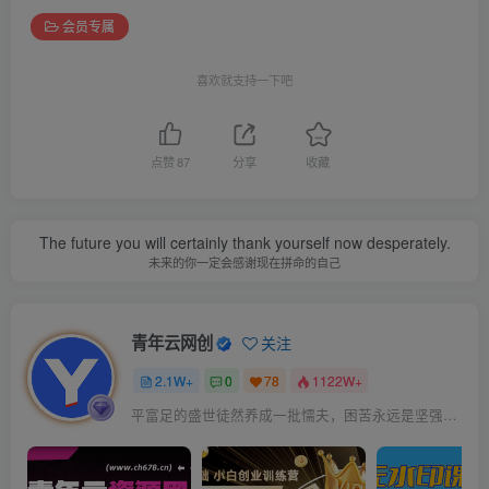
会员专属
喜欢就支持一下吧
点赞
87
分享
收藏
The future you will certainly thank yourself now desperately.
未来的你一定会感谢现在拼命的自己
青年云网创
关注
2.1W+
0
78
1122W+
平富足的盛世徒然养成一批懦夫，困苦永远是坚强之母