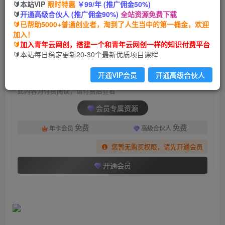
🔰本站VIP
限时特惠
￥99/年 (推广佣金50%)
（6844期）抖音零撸项目，刷刷视频单号日入30+
🔰
开通高级合伙人 (推广佣金90%)
全站资源免费下载
🔰已帮助5000+普通创业者，淘到了人生当中的第一桶金，欢迎
青年云网创
关注
私信
加入！
2年前发布
🔰
加入青年云网创，搭建一个和青年云网创一样的知识付费平台
1484
87
🔰本站每日稳定更新20-30个最新优质项目课程
付费阅读
开通VIP会员
开通高级合伙人
（6844期）抖音零撸项目，刷刷视频单号日入30+
此内容为付费阅读，请付费后查看
会员专属资源
免费
免费
年卡会员
高级合伙人
您暂无购买权限，请先开通会员
开通会员