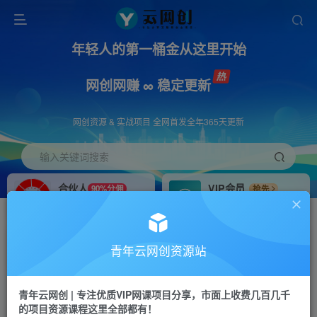
年轻人的第一桶金从这里开始
网创网赚 ∞ 稳定更新
网创资源 & 实战项目 全网首发全年365天更新
输入关键词搜索
合伙人
VIP会员
90%分佣
抢先
合伙人专属推广链接
免费下载全站资源
招募站长
APP下载
推荐
GO
青年云网创资源站
搭建同款网站，自己当老板
浏览器打开下载app
首页
创业课程
会员专属
正文
青年云网创 | 专注优质VIP网课项目分享，市面上收费几百几千
的项目资源课程这里全部都有！