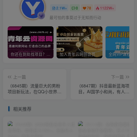
2.1W+
0
78
1122W+
最可怕的事莫过于无知而行动
你还在到处找项目？还在当韭菜？我靠卖项目一个月收入5万+，曾经我也是个失败者。
加入青年云网创会员，全站资源免费学习。加入高级合伙人，推广日入1000+
上一篇
下一篇
（6845期）流量巨大的男粉
（6847期）抖音最新蓝海项
项目新玩法，在QQ小世界里
目，AI国学小和尚，有人靠
引流 一部手机即可操作，一
这个一周变现1万多
天1000+
相关推荐