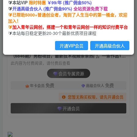
🔰本站VIP
限时特惠
￥99/年 (推广佣金50%)
（6846期）男粉项目，最新技术视频条条热门，
🔰
开通高级合伙人 (推广佣金90%)
全站资源免费下载
一条作品1000+AI生成3分钟一条
🔰已帮助5000+普通创业者，淘到了人生当中的第一桶金，欢迎
加入！
青年云网创
关注
私信
🔰
加入青年云网创，搭建一个和青年云网创一样的知识付费平台
2年前发布
🔰本站每日稳定更新20-30个最新优质项目课程
1419
127
开通VIP会员
开通高级合伙人
付费阅读
（6846期）男粉项目，最新技术视频条条热门，一条作品1000+AI生成3分钟一条
此内容为付费阅读，请付费后查看
会员专属资源
免费
免费
年卡会员
高级合伙人
您暂无购买权限，请先开通会员
开通会员