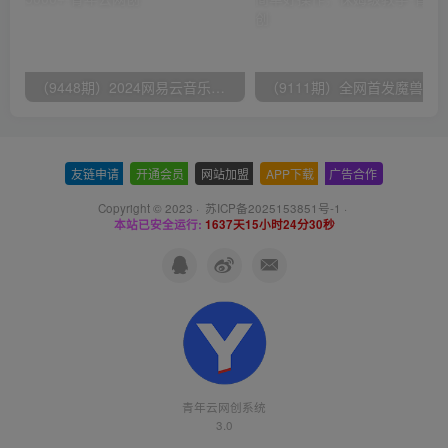
（9448期）2024网易云音乐人挂机项目，单机日入150+，无脑月入5000+
友链申请
-
开通会员
-
网站加盟
-
APP下载
-
广告合作
Copyright © 2023 ·
苏ICP备2025153851号-1
·
本站已安全运行:
1637天15小时24分30秒
青年云网创系统
3.0