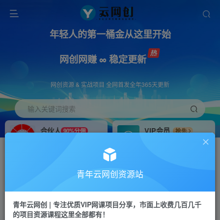
年轻人的第一桶金从这里开始
网创网赚 ∞ 稳定更新
网创资源 & 实战项目 全网首发全年365天更新
输入关键词搜索
合伙人
VIP会员
90%分佣
抢先
合伙人专属推广链接
免费下载全站资源
招募站长
APP下载
推荐
GO
青年云网创资源站
搭建同款网站，自己当老板
浏览器打开下载app
首页
创业课程
会员专属
正文
青年云网创 | 专注优质VIP网课项目分享，市面上收费几百几千
的项目资源课程这里全部都有！