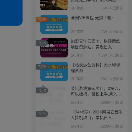
伙人，推广日入1000+
3年前
2W+人已阅读
全网VIP课程 无损下载~
TOP3
2年前
1.7W+人已阅读
加盟青年云网创，搭建同款
TOP4
项目资源站，实现日入
2000+
3年前
1.3W+人已阅读
【站长运营资料】无水印课
TOP5
程资源
3年前
2821人已阅读
某讯游戏搬砖项目，0投入，
TOP6
可以挂机，轻松上手,月入
3000+上不封顶
2年前
2269人已阅读
（9448期）2024网易云音乐
TOP7
人挂机项目，单机日入
150+，无脑月入5000+
2年前
2239人已阅读