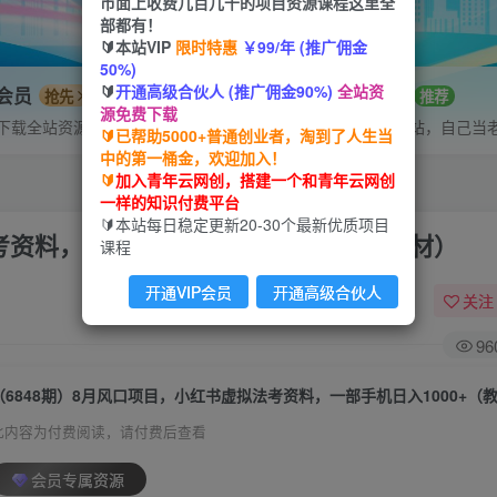
市面上收费几百几千的项目资源课程这里全
部都有！
🔰本站VIP
限时特惠
￥99/年 (推广佣金
50%)
🔰
开通高级合伙人 (推广佣金90%)
全站资
P会员
招募站长
抢先
推荐
源免费下载
下载全站资源
搭建同款网站，自己当
🔰已帮助5000+普通创业者，淘到了人生当
中的第一桶金，欢迎加入！
🔰
加入青年云网创，搭建一个和青年云网创
一样的知识付费平台
🔰本站每日稳定更新20-30个最新优质项目
考资料，一部手机日入1000+（教程+素材）
课程
开通VIP会员
开通高级合伙人
关注
96
此内容为付费阅读，请付费后查看
会员专属资源