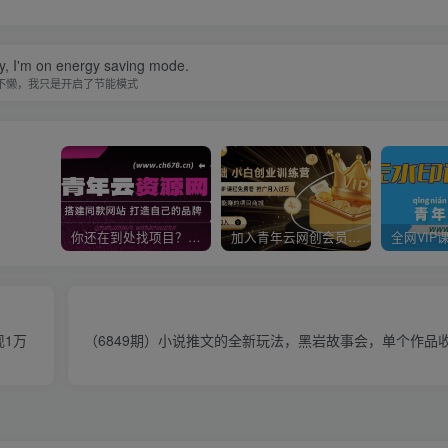
zy, I'm on energy saving mode.
不懒，我只是开启了节能模式
你还在到处找项目？还在当韭菜？我靠卖项目一个月收入5万+，曾经我也是个失败者。
加入青年云网创会员，全站资源免费学习。加入高级合伙人，推广日入1000+
现1万
（6849期）小说推文的全新玩法，黑岩故事会，单个作品收