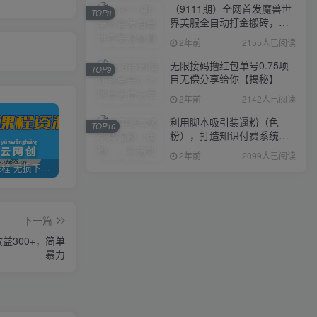
（9111期）全网首发魔兽世
TOP8
界美服全自动打金搬砖，日
入1000+，简单好操作，保
2年前
2155人已阅读
姆级教学
无限接码撸红包单号0.75项
TOP9
目无偿分享给你【揭秘】
2年前
2142人已阅读
利用脚本吸引装逼粉（色
TOP10
粉），打造知识付费系统，
附388元美女写真项目
2年前
2099人已阅读
全网VIP课程 无损下载~
加盟青年云网创，搭建同款项目资源站，实现日入2000+
【站长运营资料】无水印课程资源
下一篇
益300+，简单
暴力