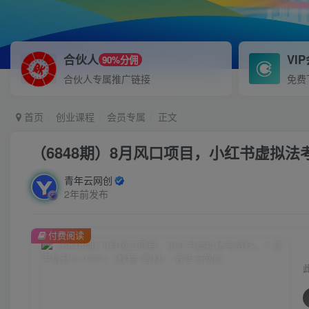
合伙人
VI
90%分佣
合伙人专属推广链接
免费
首页
创业课程
会员专属
正文
（6848期）8月风口项目，小红书虚拟法
青年云网创
2年前发布
付费阅读