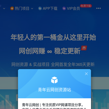
W
免费下载
热门项目
APP下载
VIP会员
年轻人的第一桶金从这里开始
网创网赚 ∞ 稳定更新
网创资源 & 实战项目 全网首发全年365天更新
青年云网创资源站
项目
引流
抖音
短视频
剪辑
视频号
青年云网创 | 专注优质VIP网课项目分享，