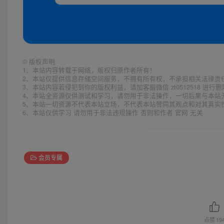
©
版权声明
1、本站内容转载于网络，版权归原作者所有！
2、本站仅提供信息存储空间服务，不拥有所有权，不承担相关法律责
3、本站内容若侵犯到你的版权利益，请加客服微信 zt0512518 进行
4、本站全资源仅供测试和学习，请勿用于非法操作，一切后果与本站
5、本站一切资源不代表本站立场，不代表本站赞同其观点和对其真实
6、本站仅供学习 请勿用于非法违规操作 否则和作者 官网 无关
会员专属
点赞
19