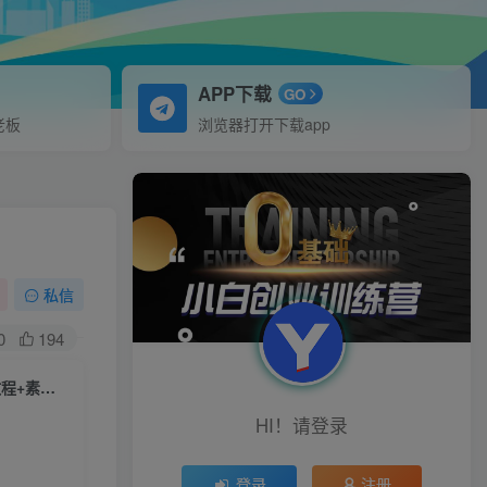
APP下载
GO
老板
浏览器打开下载app
私信
0
194
（6848期）8月风口项目，小红书虚拟法考资料，一部手机日入1000+（教程+素材）
HI！请登录
登录
注册