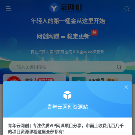
年轻人的第一桶金从这里开始
网创网赚 ∞ 稳定更新
网创资源 & 实战项目 全网首发全年365天更新
输入关键词搜索
合伙人
VIP会员
90%分佣
抢先
合伙人专属推广链接
免费下载全站资源
招募站长
APP下载
推荐
GO
青年云网创资源站
搭建同款网站，自己当老板
浏览器打开下载app
首页
创业课程
会员免费
正文
青年云网创 | 专注优质VIP网课项目分享，市面上收费几百几千
的项目资源课程这里全部都有！