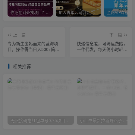
你还在到处找项目？还在当韭菜？我靠卖项目一个月收入5万+，曾经我也是个失败者。
加入青年云网创会员，全站资源免费学习。加入高级合伙人，推广日入1000+
上一篇
下一篇
专为新生宝妈而来的蓝海项
快递信息差，可薅运费险，
目，操作得当日入500+简单
一件代发，每天俩小时轻松
且暴力（教程+工具）【揭
300+。零门槛、零投入【揭
秘】
秘】
相关推荐
无限接码撸红包单号0.75项目无偿分享给你【揭秘】
小红