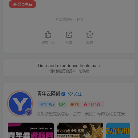
会员免费
喜欢就支持一下吧
点赞
136
分享
收藏
Time and experience heals pain.
时间和经历会抚平一切伤痛
青年云网创
关注
2.1W+
0
78
1122W+
请对梦想充满信心，总有一天属于你的彩虹会在天空微笑