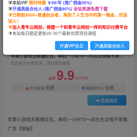
🔰本站VIP
限时特惠
￥99/年 (推广佣金50%)
苹果小游戏无限撸红包，单机一小时15～20左右
🔰
开通高级合伙人 (推广佣金90%)
全站资源免费下载
全程不用看广告【揭秘】
🔰已帮助5000+普通创业者，淘到了人生当中的第一桶金，欢迎
加入！
青年云网创
关注
私信
🔰
加入青年云网创，搭建一个和青年云网创一样的知识付费平台
2年前发布
🔰本站每日稳定更新20-30个最新优质项目课程
950
136
开通VIP会员
开通高级合伙人
付费阅读
苹果小游戏无限撸红包，单机一小时15～20左右全程不用看广告【揭秘】
此内容为付费阅读，请付费后查看
9.9
99
云币
云币
免费
免费
年卡会员
高级合伙人
登录购买
苹果小游戏无限撸红包，单机一小时15～20左右全程不用看
广告【揭秘】