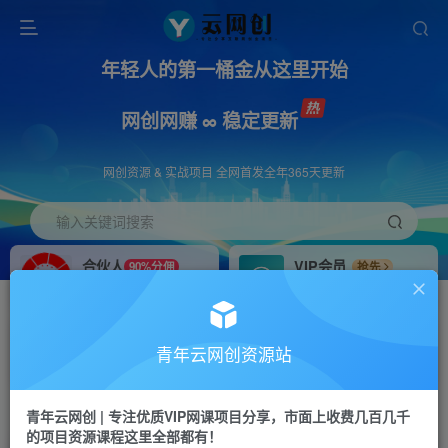
年轻人的第一桶金从这里开始
网创网赚 ∞ 稳定更新
网创资源 & 实战项目 全网首发全年365天更新
输入关键词搜索
合伙人
VIP会员
90%分佣
抢先
合伙人专属推广链接
免费下载全站资源
招募站长
APP下载
推荐
GO
青年云网创资源站
搭建同款网站，自己当老板
浏览器打开下载app
首页
创业课程
会员免费
正文
青年云网创 | 专注优质VIP网课项目分享，市面上收费几百几千
的项目资源课程这里全部都有！