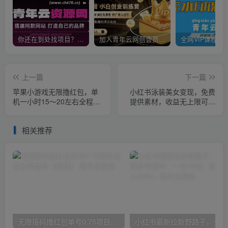
你还在到处找项目？还在当韭菜？我靠卖项目一个月收入5万+，曾经我也是个失败者。
加入青年云网创会员，全站资源免费学习。加入高级合伙人，推广日入1000+
上一篇
下一篇
苹果小游戏无限撸红包，单
小红书泳装美女变现，免费
机一小时15～20左右全程不
提供素材，收益无上限可矩
用看广告【揭秘】
阵（教程+素材）【揭秘】
相关推荐
无限接码撸红包单号0.75项目无偿分享给你【揭秘】
小红