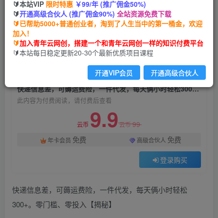
🔰本站VIP
限时特惠
￥99/年 (推广佣金50%)
快递信息差，可薅运费险，一件代发，每天俩小时
🔰
开通高级合伙人 (推广佣金90%)
全站资源免费下载
轻松300+。零门槛、零投入【揭秘】
🔰已帮助5000+普通创业者，淘到了人生当中的第一桶金，欢迎
加入！
青年云网创
关注
私信
🔰
加入青年云网创，搭建一个和青年云网创一样的知识付费平台
2年前发布
🔰本站每日稳定更新20-30个最新优质项目课程
1609
41
开通VIP会员
开通高级合伙人
付费阅读
快递信息差，可薅运费险，一件代发，每天俩小时轻松300+。零门槛、零投入【揭秘】
此内容为付费阅读，请付费后查看
9.9
99
云币
云币
免费
免费
年卡会员
高级合伙人
登录购买
快递信息差，可薅运费险，一件代发，每天俩小时轻松
300+。零门槛、零投入【揭秘】