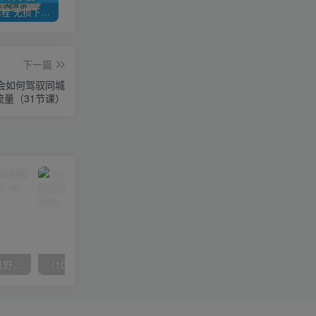
全网VIP课程 无损下载~
加盟青年云网创，搭建同款项目资源站，实现日入2000+
【站长运营资料】无水印课程资源
下一篇
学会如何驾驭同城
流量（31节课）
（10150期）2024高考项目野路子玩法，无限裂变，最高一天1W＋！
（10163期）快手掘金撸收益最新技术，高收益玩法，单日变现500+，小白必备项目