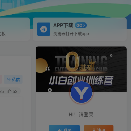
APP下载
GO
老板
浏览器打开下载app
私信
25
52
HI！请登录
登录
注册