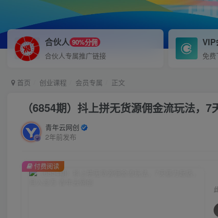
合伙人
VI
90%分佣
合伙人专属推广链接
免费
首页
创业课程
会员专属
正文
（6854期）抖上拼无货源佣金流玩法，
青年云网创
2年前发布
付费阅读