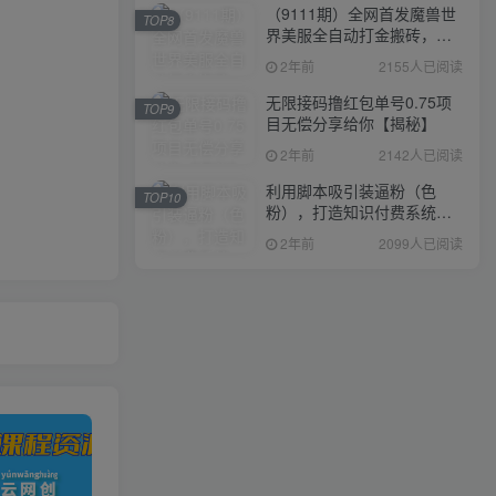
（9111期）全网首发魔兽世
TOP8
界美服全自动打金搬砖，日
入1000+，简单好操作，保
2年前
2155人已阅读
姆级教学
无限接码撸红包单号0.75项
TOP9
目无偿分享给你【揭秘】
2年前
2142人已阅读
利用脚本吸引装逼粉（色
TOP10
粉），打造知识付费系统，
附388元美女写真项目
2年前
2099人已阅读