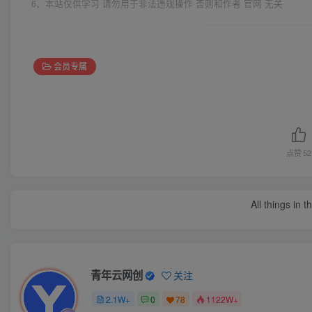
6、本站仅供学习 请勿用于非法违规操作 否则和作者 官网 无关
会员专属
点赞
52
All things in 
青年云网创
关注
2.1W+
0
78
1122W+