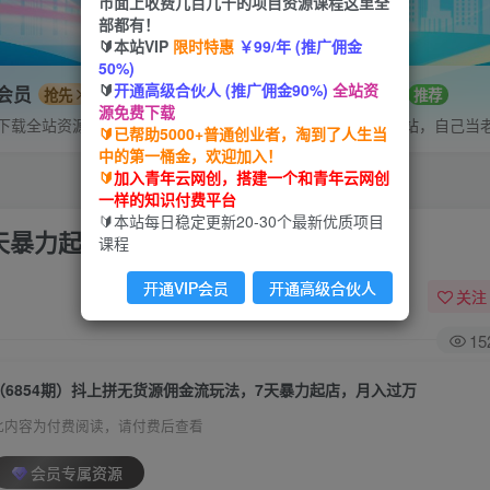
市面上收费几百几千的项目资源课程这里全
部都有！
🔰本站VIP
限时特惠
￥99/年 (推广佣金
50%)
🔰
开通高级合伙人 (推广佣金90%)
全站资
P会员
招募站长
抢先
推荐
源免费下载
下载全站资源
搭建同款网站，自己当
🔰已帮助5000+普通创业者，淘到了人生当
中的第一桶金，欢迎加入！
🔰
加入青年云网创，搭建一个和青年云网创
一样的知识付费平台
🔰本站每日稳定更新20-30个最新优质项目
7天暴力起店，月入过万
课程
开通VIP会员
开通高级合伙人
关注
15
（6854期）抖上拼无货源佣金流玩法，7天暴力起店，月入过万
此内容为付费阅读，请付费后查看
会员专属资源