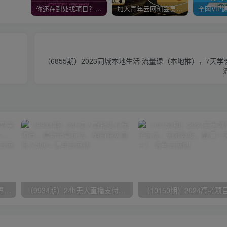
你还在到处找项目？还在当韭菜？我靠卖项目一个月收入5万+，曾经我也是个失败者。
加入青年云网创会员，全站资源免费学习。加入高级合伙人，推广日入1000+
（6855期）2023同城本地生活·流量课（本地推），7天
（9111期）全网首发魔兽世界美服全自动打金搬砖，日入1000+，简单好操作，保姆级教学
（9934期）24h无人直播支付宝项目，最新带货玩法，纯躺赚实测日入500+