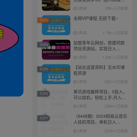
伙人，推广日入1000+
3年前
2W+人已阅读
全网VIP课程 无损下载~
TOP3
2年前
1.7W+人已阅读
加盟青年云网创，搭建同款
TOP4
项目资源站，实现日入
2000+
3年前
1.3W+人已阅读
【站长运营资料】无水印课
TOP5
程资源
3年前
2821人已阅读
某讯游戏搬砖项目，0投入，
TOP6
可以挂机，轻松上手,月入
3000+上不封顶
2年前
2269人已阅读
（9448期）2024网易云音乐
TOP7
人挂机项目，单机日入
150+，无脑月入5000+
2年前
2239人已阅读