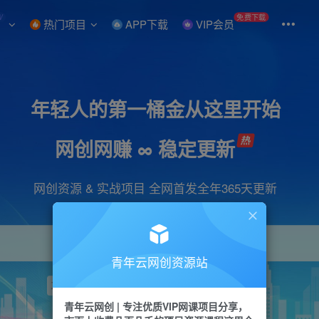
W
免费下载
热门项目
APP下载
VIP会员
年轻人的第一桶金从这里开始
网创网赚 ∞ 稳定更新
网创资源 & 实战项目 全网首发全年365天更新
青年云网创资源站
项目
引流
抖音
短视频
剪辑
视频号
青年云网创 | 专注优质VIP网课项目分享，