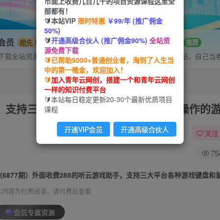
市面上收费几百几千的项目资源课程这里全
部都有！
🔰本站VIP
限时特惠
￥99/年 (推广佣金
50%)
🔰
开通高级合伙人 (推广佣金90%)
全站资
P会员
招募站长
抢先
推荐
源免费下载
下载全站资源
搭建同款网站，自己当
🔰已帮助5000+普通创业者，淘到了人生当
中的第一桶金，欢迎加入！
🔰
加入青年云网创，搭建一个和青年云网创
一样的知识付费平台
🔰本站每日稳定更新20-30个最新优质项目
助手，支持三大平台各种游戏键盘和鼠标能操作的
课程
开通VIP会员
开通高级合伙人
关注
75
此内容为付费阅读，请付费后查看
会员专属资源