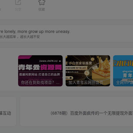
0
分享
收藏
e lonely, more grow up more uneasy.
长大越孤单 ，越长大越不安
你还在到处找项目？还在当韭菜？我靠卖项目一个月收入5万+，曾经我也是个失败者。
加入青年云网创会员，全站资源免费学习。加入高级合伙人，推广日入1000+
幕互动
（6878期）百度外面疯传的一个无限提现外面