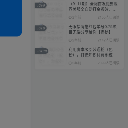
（9111期）全网首发魔兽世
TOP8
界美服全自动打金搬砖，日
入1000+，简单好操作，保
2年前
2155人已阅读
姆级教学
无限接码撸红包单号0.75项
TOP9
目无偿分享给你【揭秘】
2年前
2142人已阅读
利用脚本吸引装逼粉（色
TOP10
粉），打造知识付费系统，
附388元美女写真项目
2年前
2099人已阅读