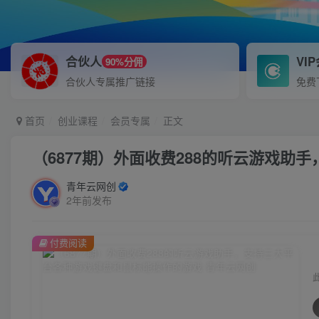
合伙人
VI
90%分佣
合伙人专属推广链接
免费
首页
创业课程
会员专属
正文
（6877期）外面收费288的听云游戏
青年云网创
2年前发布
付费阅读