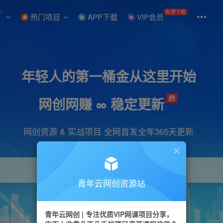
W
免费下载
热门项目
APP下载
VIP会员
年轻人的第一桶金从这里开始
网创网赚 ∞ 稳定更新
网创资源 & 实战项目 全网首发全年365天更新
青年云网创资源站
项目
引流
抖音
短视频
剪辑
会员
青年云网创 | 专注优质VIP网课项目分享，