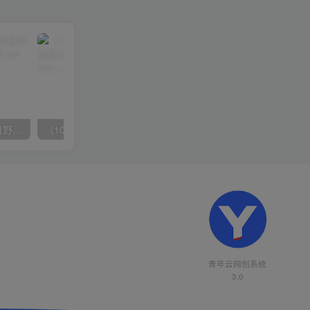
（10150期）2024高考项目野路子玩法，无限裂变，最高一天1W＋！
（10163期）快手掘金撸收益最新技术，高收益玩法，单日变现500+，小白必备项目
青年云网创系统
3.0