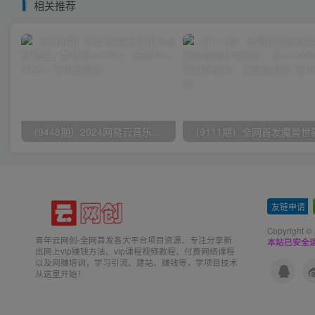
相关推荐
（9448期）2024网易云音乐人挂机项目，单机日入150+，无脑月入5000+
友链申请
-
Copyright ©
青年云网创-全网首发各大平台项目资源、专注分享新
本站已安全运
出网上vip赚钱方法、vip课程视频教程、付费网络课程
以及网赚培训，学习引流、建站、赚钱等，学项目技术
从这里开始！