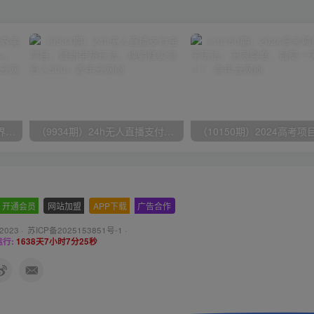
（9111期）全网首发魔兽世界美服全自动打金搬砖，日入1000+，简单好操作，保姆级教学
（9934期）24h无人直播支付宝项目，最新带货玩法，纯躺赚实测日入500+
开通会员
-
网站加盟
-
APP下载
-
广告合作
 2023 ·
苏ICP备2025153851号-1
·
行:
1638天7小时7分26秒