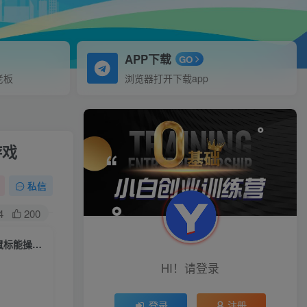
APP下载
GO
老板
浏览器打开下载app
游戏
私信
4
200
（6877期）外面收费288的听云游戏助手，支持三大平台各种游戏键盘和鼠标能操作的游戏
HI！请登录
登录
注册