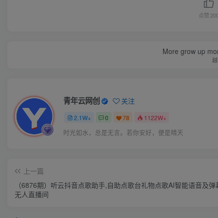
点赞
20
More grow up mor
越
青年云网创
关注
2.1W+
0
78
1122W+
时光如水，总是无言。若你安好，便是晴天
上一篇
（6876期）听云抖音点歌助手,自助点歌台礼物点歌AI智能语音及弹
无人直播间