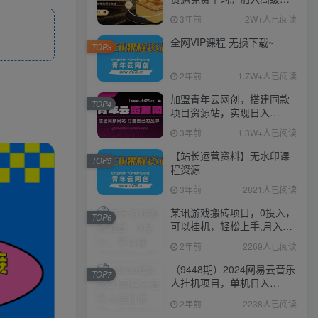
伙人，推广日入1000+
3年前
2W+人已阅读
全网VIP课程 无损下载~
TOP3
2年前
1.7W+人已阅读
加盟青年云网创，搭建同款
TOP4
项目资源站，实现日入
2000+
3年前
1.3W+人已阅读
【站长运营资料】无水印课
TOP5
程资源
3年前
2821人已阅读
某讯游戏搬砖项目，0投入，
TOP6
可以挂机，轻松上手,月入
3000+上不封顶
2年前
2269人已阅读
（9448期）2024网易云音乐
TOP7
人挂机项目，单机日入
150+，无脑月入5000+
2年前
2238人已阅读