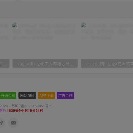
（9111期）全网首发魔兽世界美服全自动打金搬砖，日入1000+，简单好操作，保姆级教学
（9934期）24h无人直播支付宝项目，最新带货玩法，纯躺赚实测日入500+
开通会员
-
网站加盟
-
APP下载
-
广告合作
 2023 ·
苏ICP备2025153851号-1
·
行:
1639天9小时19分23秒