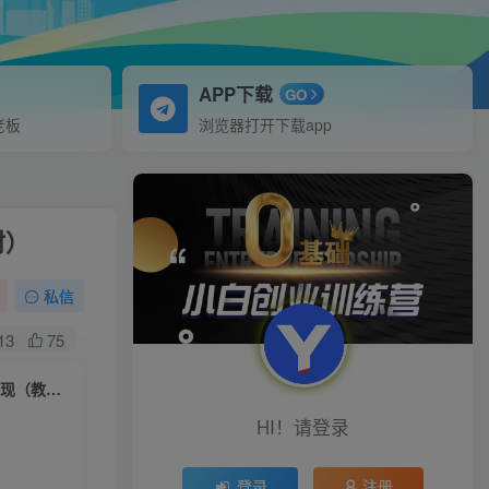
APP下载
GO
老板
浏览器打开下载app
材）
私信
13
75
（6887期）0成本副业项目，每天一小时日入300-500，小红书虚拟资源变现（教程+素材）
HI！请登录
登录
注册