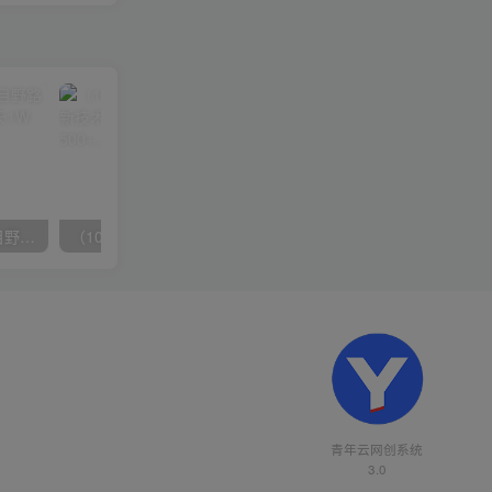
（10150期）2024高考项目野路子玩法，无限裂变，最高一天1W＋！
（10163期）快手掘金撸收益最新技术，高收益玩法，单日变现500+，小白必备项目
青年云网创系统
3.0