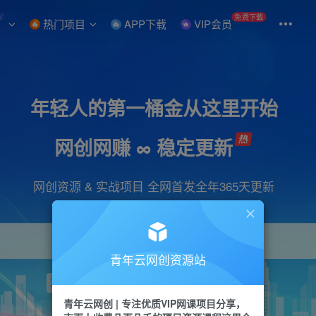
W
免费下载
热门项目
APP下载
VIP会员
年轻人的第一桶金从这里开始
网创网赚 ∞ 稳定更新
网创资源 & 实战项目 全网首发全年365天更新
青年云网创资源站
项目
引流
抖音
短视频
剪辑
视频号
青年云网创 | 专注优质VIP网课项目分享，