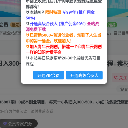
市面上收费几百几千的项目资源课程这里全
部都有！
🔰本站VIP
限时特惠
￥99/年 (推广佣金
50%)
🔰
开通高级合伙人 (推广佣金90%)
全站资
P会员
招募站长
抢先
推荐
源免费下载
下载全站资源
搭建同款网站，自己当
🔰已帮助5000+普通创业者，淘到了人生当
中的第一桶金，欢迎加入！
🔰
加入青年云网创，搭建一个和青年云网创
一样的知识付费平台
🔰本站每日稳定更新20-30个最新优质项目
入300-500，小红书虚拟资源变现（教程+素
课程
开通VIP会员
开通高级合伙人
关注
8
此内容为付费阅读，请付费后查看
会员专属资源