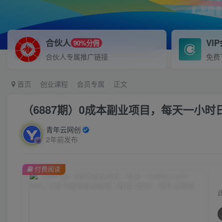
合伙人
VI
90%分佣
合伙人专属推广链接
免费
首页
创业课程
会员专属
正文
（6887期）0成本副业项目，每天一小时日
青年云网创
2年前发布
付费阅读