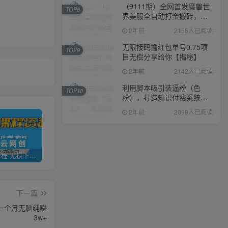
（9111期）全网首发魔兽世
TOP8
界美服全自动打金搬砖，日
入1000+，简单好操作，保
2年前
2155人已阅读
姆级教学
无限接码撸红包单号0.75项
TOP9
目无偿分享给你【揭秘】
2年前
2142人已阅读
利用脚本吸引装逼粉（色
TOP10
粉），打造知识付费系统，
附388元美女写真项目
2年前
2099人已阅读
全网VIP课程 无损下载~
加盟青年云网创，搭建同款项目资源站，实现日入2000+
【站长运营资料】无水印课程资源
下一篇
，一个月无脑纯赚
3w+