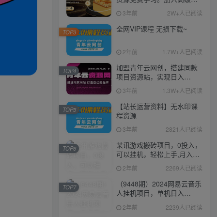
伙人，推广日入1000+
3年前
2W+人已阅读
全网VIP课程 无损下载~
TOP3
2年前
1.7W+人已阅读
加盟青年云网创，搭建同款
TOP4
项目资源站，实现日入
2000+
3年前
1.3W+人已阅读
【站长运营资料】无水印课
TOP5
程资源
3年前
2821人已阅读
某讯游戏搬砖项目，0投入，
TOP6
可以挂机，轻松上手,月入
3000+上不封顶
2年前
2269人已阅读
（9448期）2024网易云音乐
TOP7
人挂机项目，单机日入
150+，无脑月入5000+
2年前
2239人已阅读