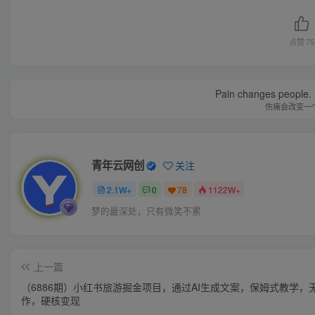
点赞
75
Pain changes people. H
伤痛会改变一
青年云网创
关注
2.1W+
0
78
1122W+
梦的最深处，只有微笑不累
上一篇
（6886期）小红书旅游掘金项目，通过AI生成文案，保姆式教学，
作，硬核变现