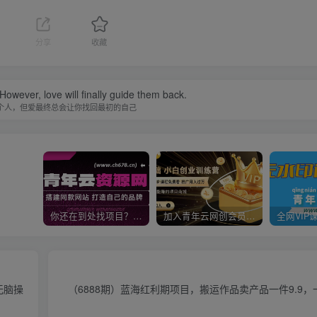
分享
收藏
owever, love will finally guide them back.
个人，但爱最终总会让你找回最初的自己
你还在到处找项目？还在当韭菜？我靠卖项目一个月收入5万+，曾经我也是个失败者。
加入青年云网创会员，全站资源免费学习。加入高级合伙人，推广日入1000+
无脑操
（6888期）蓝海红利期项目，搬运作品卖产品一件9.9