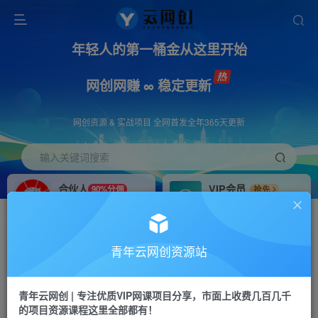
年轻人的第一桶金从这里开始
网创网赚 ∞ 稳定更新
网创资源 & 实战项目 全网首发全年365天更新
输入关键词搜索
合伙人
VIP会员
90%分佣
抢先
合伙人专属推广链接
免费下载全站资源
招募站长
APP下载
推荐
GO
青年云网创资源站
搭建同款网站，自己当老板
浏览器打开下载app
首页
创业课程
会员专属
正文
青年云网创 | 专注优质VIP网课项目分享，市面上收费几百几千
的项目资源课程这里全部都有！