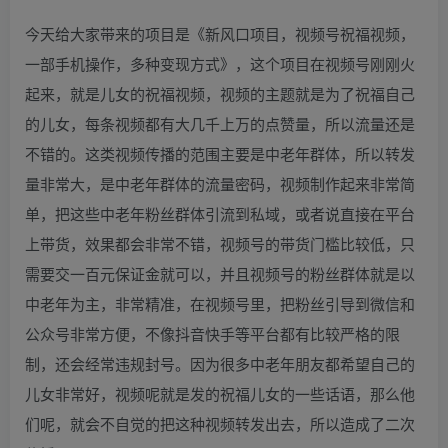
今天给大家带来的项目是《新风口项目，视频号祝福视频，
一部手机操作，多种变现方式》，这个项目在视频号刚刚火
起来，就是儿女的祝福视频，视频的主题就是为了祝福自己
的儿女，每条视频都有大几千上万的点赞量，所以流量还是
不错的。这类视频传播的范围主要是中老年群体，所以转发
量非常大，是中老年群体的流量密码，视频制作起来非常简
单，把这些中老年粉丝群体引流到私域，或者说直接在平台
上带货，效果都会非常不错，视频号的带货门槛比较低，只
需要交一百元保证金就可以，并且视频号的粉丝群体就是以
中老年为主，非常精准，在视频号里，把粉丝引导到微信和
公众号非常方便，不像抖音快手等平台都有比较严格的限
制，还会经常违规封号。因为很多中老年朋友都希望自己的
儿女非常好，视频呢就是发的祝福儿女的一些话语，那么他
们呢，就会不自觉的把这种视频转发出去，所以造成了二次