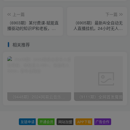
上一篇
下一篇
（6903期）某付费课-赋能直
（6905期）最新AI全自动无
播驱动的知识IP和老板，帮
人直播挂机，24小时无人直
你做出高流量、高变现的直
播间，AI全自动智能语音弹
播间
幕互动
相关推荐
（9448期）2024网易云音乐人挂机项目，单机日入150+，无脑月入5000+
友链申请
-
开通会员
-
网站加盟
-
APP下载
-
广告合作