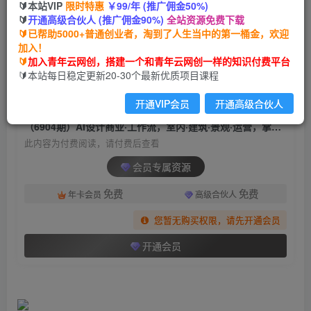
🔰本站VIP
限时特惠
￥99/年 (推广佣金50%)
（6904期）AI设计商业·工作流，室内·建筑·景观·
🔰
开通高级合伙人 (推广佣金90%)
全站资源免费下载
运营，掌握五大主流AI设计工具
🔰已帮助5000+普通创业者，淘到了人生当中的第一桶金，欢迎
加入！
青年云网创
关注
私信
🔰
加入青年云网创，搭建一个和青年云网创一样的知识付费平台
2年前发布
🔰本站每日稳定更新20-30个最新优质项目课程
772
116
开通VIP会员
开通高级合伙人
付费阅读
（6904期）AI设计商业·工作流，室内·建筑·景观·运营，掌握五大主流AI设计工具
此内容为付费阅读，请付费后查看
会员专属资源
免费
免费
年卡会员
高级合伙人
您暂无购买权限，请先开通会员
开通会员