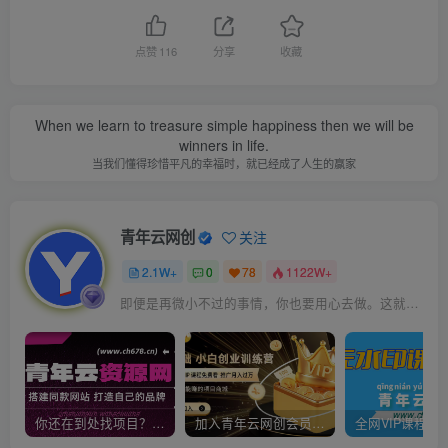
点赞
116
分享
收藏
When we learn to treasure simple happiness then we will be
winners in life.
当我们懂得珍惜平凡的幸福时，就已经成了人生的赢家
青年云网创
关注
2.1W+
0
78
1122W+
即便是再微小不过的事情，你也要用心去做。这就是成功的秘密
你还在到处找项目？还在当韭菜？我靠卖项目一个月收入5万+，曾经我也是个失败者。
加入青年云网创会员，全站资源免费学习。加入高级合伙人，推广日入1000+