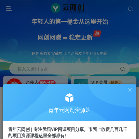
年轻人的第一桶金从这里开始
网创网赚 ∞ 稳定更新
网创资源 & 实战项目 全网首发全年365天更新
输入关键词搜索
合伙人
VIP会员
90%分佣
抢先
合伙人专属推广链接
免费下载全站资源
招募站长
APP下载
推荐
GO
青年云网创资源站
搭建同款网站，自己当老板
浏览器打开下载app
首页
创业课程
会员专属
正文
青年云网创 | 专注优质VIP网课项目分享，市面上收费几百几千
的项目资源课程这里全部都有！