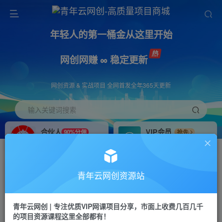
年轻人的第一桶金从这里开始
网创网赚 ∞ 稳定更新
网创资源 & 实战项目 全网首发全年365天更新
输入关键词搜索
合伙人
VIP会员
90%分佣
抢先
合伙人专属推广链接
免费下载全站资源
招募站长
APP下载
推荐
GO
青年云网创资源站
搭建同款网站，自己当老板
浏览器打开下载app
首页
创业课程
会员专属
正文
青年云网创 | 专注优质VIP网课项目分享，市面上收费几百几千
的项目资源课程这里全部都有！