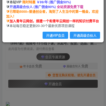
🔰本站VIP
限时特惠
￥99/年 (推广佣金50%)
（6967期）视频号·13节线下课，从起号、投放、
🔰
开通高级合伙人 (推广佣金90%)
全站资源免费下载
选品、案例拆解等多维度带你玩转视频号
🔰已帮助5000+普通创业者，淘到了人生当中的第一桶金，欢迎
加入！
青年云网创
关注
私信
🔰
加入青年云网创，搭建一个和青年云网创一样的知识付费平台
2年前发布
🔰本站每日稳定更新20-30个最新优质项目课程
755
71
开通VIP会员
开通高级合伙人
付费阅读
（6967期）视频号·13节线下课，从起号、投放、选品、案例拆解等多维度带你玩转视频号
此内容为付费阅读，请付费后查看
会员专属资源
免费
免费
年卡会员
高级合伙人
您暂无购买权限，请先开通会员
开通会员