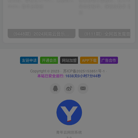
（9448期）2024网易云音乐人挂机项目，单机日入150+，无脑月入5000+
友链申请
-
开通会员
-
网站加盟
-
APP下载
-
广告合作
Copyright © 2023 ·
苏ICP备2025153851号-1
·
本站已安全运行:
1638天0小时7分44秒
青年云网创系统
3.0