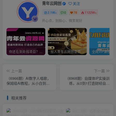
青年云网创
关注
2.1W+
0
78
1122W+
开心点，别担心，微笑就好
你还在到处找项目？还在当韭菜？我靠卖项目一个月收入5万+，曾经我也是个失败者。
加入青年云网创会员，全站资源免费学习。加入高级合伙人，推广日入1000+
上一篇
下一篇
（6966期）AI数字人唱歌，
（6968期）自媒体IP实操训
保姆级AI教程，从小白到专
练，从0到1打造财经自媒
家（视频+软件）
体，打通内容、引流、变现
闭环
相关推荐