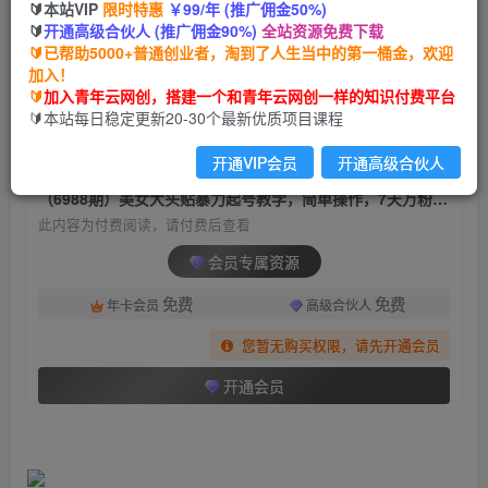
🔰本站VIP
限时特惠
￥99/年 (推广佣金50%)
（6988期）美女大头贴暴力起号教学，简单操
🔰
开通高级合伙人 (推广佣金90%)
全站资源免费下载
作，7天万粉，收徒带货变现香
🔰已帮助5000+普通创业者，淘到了人生当中的第一桶金，欢迎
加入！
青年云网创
关注
私信
🔰
加入青年云网创，搭建一个和青年云网创一样的知识付费平台
2年前发布
🔰本站每日稳定更新20-30个最新优质项目课程
601
87
开通VIP会员
开通高级合伙人
付费阅读
（6988期）美女大头贴暴力起号教学，简单操作，7天万粉，收徒带货变现香
此内容为付费阅读，请付费后查看
会员专属资源
免费
免费
年卡会员
高级合伙人
您暂无购买权限，请先开通会员
开通会员