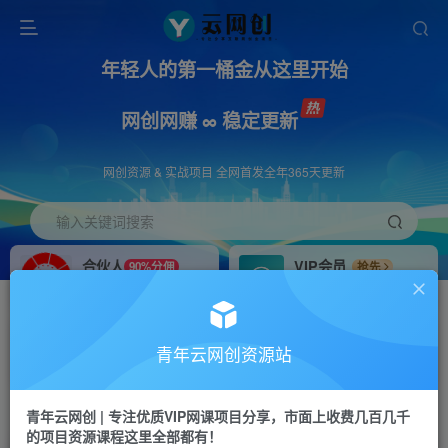
年轻人的第一桶金从这里开始
网创网赚 ∞ 稳定更新
网创资源 & 实战项目 全网首发全年365天更新
输入关键词搜索
合伙人
VIP会员
90%分佣
抢先
合伙人专属推广链接
免费下载全站资源
招募站长
APP下载
推荐
GO
青年云网创资源站
搭建同款网站，自己当老板
浏览器打开下载app
首页
创业课程
会员专属
正文
青年云网创 | 专注优质VIP网课项目分享，市面上收费几百几千
的项目资源课程这里全部都有！