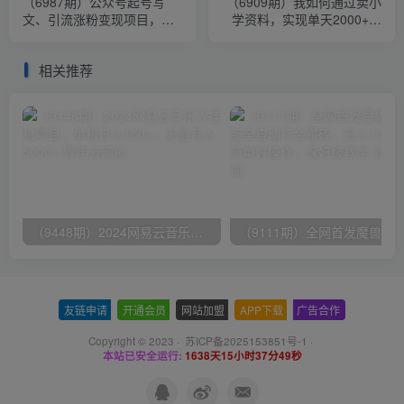
（6987期）公众号起号写
（6909期）我如何通过卖小
文、引流涨粉变现项目，一
学资料，实现单天2000+，
条广告赚5k到7k，保姆级教
实操项目，保姆级教程+资料
程
+工具
相关推荐
（9448期）2024网易云音乐人挂机项目，单机日入150+，无脑月入5000+
友链申请
-
开通会员
-
网站加盟
-
APP下载
-
广告合作
Copyright © 2023 ·
苏ICP备2025153851号-1
·
本站已安全运行:
1638天15小时37分50秒