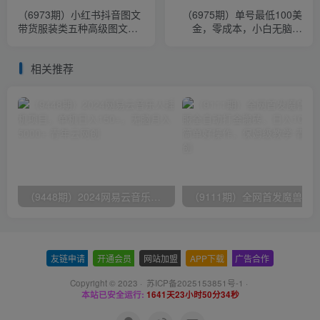
（6973期）小红书抖音图文
（6975期）单号最低100美
带货服装类五种高级图文制
金，零成本，小白无脑操
作方法
作。可复制，可扩大。
相关推荐
（9448期）2024网易云音乐人挂机项目，单机日入150+，无脑月入5000+
友链申请
-
开通会员
-
网站加盟
-
APP下载
-
广告合作
Copyright © 2023 ·
苏ICP备2025153851号-1
·
本站已安全运行:
1641天23小时50分34秒