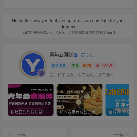
No matter how you feel, get up, dress up and fight for your
dreams.
无论你现在感觉如何，请起床、穿好衣服然后为你的梦想而奋斗
青年云网创
关注
2.1W+
0
78
1122W+
爱，起于微笑，浓于亲吻，逝于泪水
你还在到处找项目？还在当韭菜？我靠卖项目一个月收入5万+，曾经我也是个失败者。
加入青年云网创会员，全站资源免费学习。加入高级合伙人，推广日入1000+
上一篇
下一篇