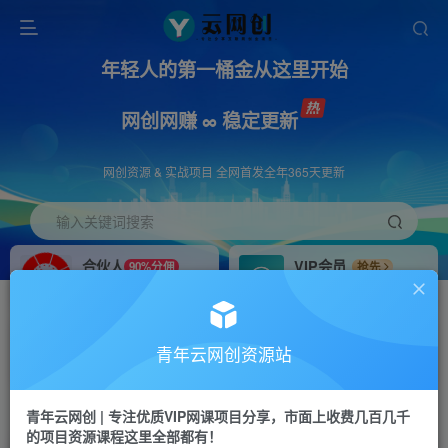
年轻人的第一桶金从这里开始
网创网赚 ∞ 稳定更新
网创资源 & 实战项目 全网首发全年365天更新
输入关键词搜索
合伙人
VIP会员
90%分佣
抢先
合伙人专属推广链接
免费下载全站资源
招募站长
APP下载
推荐
GO
青年云网创资源站
搭建同款网站，自己当老板
浏览器打开下载app
首页
创业课程
会员专属
正文
青年云网创 | 专注优质VIP网课项目分享，市面上收费几百几千
的项目资源课程这里全部都有！