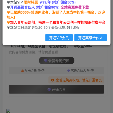
🔰本站VIP
限时特惠
￥99/年 (推广佣金50%)
（6974期）AI美图项目，喂饭级教程，一单收益
🔰
开通高级合伙人 (推广佣金90%)
全站资源免费下载
500+
🔰已帮助5000+普通创业者，淘到了人生当中的第一桶金，欢迎
加入！
青年云网创
关注
私信
🔰
加入青年云网创，搭建一个和青年云网创一样的知识付费平台
2年前发布
🔰本站每日稳定更新20-30个最新优质项目课程
846
30
开通VIP会员
开通高级合伙人
付费阅读
（6974期）AI美图项目，喂饭级教程，一单收益500+
此内容为付费阅读，请付费后查看
会员专属资源
免费
免费
年卡会员
高级合伙人
您暂无购买权限，请先开通会员
开通会员