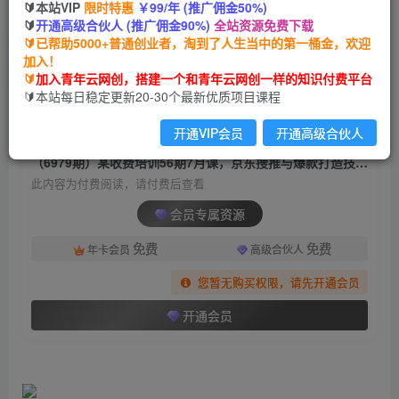
🔰本站VIP
限时特惠
￥99/年 (推广佣金50%)
（6979期）某收费培训56期7月课，京东搜推与爆
🔰
开通高级合伙人 (推广佣金90%)
全站资源免费下载
款打造技巧，站内外广告高ROI投放打法
🔰已帮助5000+普通创业者，淘到了人生当中的第一桶金，欢迎
加入！
青年云网创
关注
私信
🔰
加入青年云网创，搭建一个和青年云网创一样的知识付费平台
2年前发布
🔰本站每日稳定更新20-30个最新优质项目课程
707
80
开通VIP会员
开通高级合伙人
付费阅读
（6979期）某收费培训56期7月课，京东搜推与爆款打造技巧，站内外广告高ROI投放打法
此内容为付费阅读，请付费后查看
会员专属资源
免费
免费
年卡会员
高级合伙人
您暂无购买权限，请先开通会员
开通会员