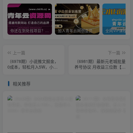
你还在到处找项目？还在当韭菜？我靠卖项目一个月收入5万+，曾经我也是个失败者。
加入青年云网创会员，全站资源免费学习。加入高级合伙人，推广日入1000+
上一篇
下一篇
（6978期）小说推文掘金，
（6981期）最新元老城批量
0成本，轻松月入5W，小白
养号协议 月收益三位数【详
也能轻松掌握！（教程+授权
细教程+拓展思路】
渠道）
相关推荐