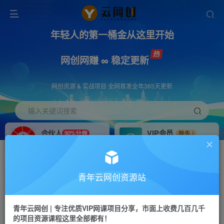
年轻人的第一桶金从这里开始
网创网赚 ∞ 稳定更新
网创资源 & 实战项目 全网首发全年365天更新
输入关键词搜索
合伙人
VIP会员
90%分佣
抢先
合伙人专属推广链接
免费下载全站资源
招募站长
APP下载
推荐
GO
青年云网创资源站
搭建同款网站，自己当老板
浏览器打开下载app
首页
创业课程
会员专属
正文
青年云网创 | 专注优质VIP网课项目分享，市面上收费几百几千
的项目资源课程这里全部都有！