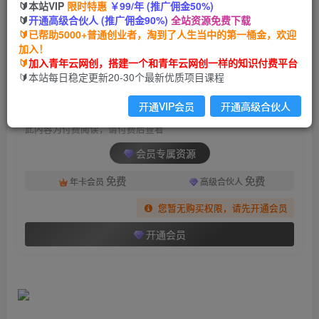
🔰本站VIP
限时特惠
￥99/年 (推广佣金50%)
（6996期）美食类视频号带货【内含去重方法】
🔰
开通高级合伙人 (推广佣金90%)
全站资源免费下载
🔰已帮助5000+普通创业者，淘到了人生当中的第一桶金，欢迎
青年云网创
关注
私信
加入！
2年前发布
🔰
加入青年云网创，搭建一个和青年云网创一样的知识付费平台
1014
89
🔰本站每日稳定更新20-30个最新优质项目课程
付费阅读
开通VIP会员
开通高级合伙人
（6996期）美食类视频号带货【内含去重方法】
此内容为付费阅读，请付费后查看
会员专属资源
免费
免费
年卡会员
高级合伙人
您暂无购买权限，请先开通会员
开通会员