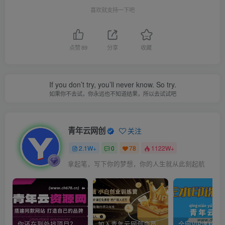
喜欢就支持一下吧
点赞
89
分享
收藏
If you don’t try, you’ll never know. So try.
如果你不去试，你永远也不知道结果，所以去试试吧
青年云网创
关注
2.1W+
0
78
1122W+
拿起笔，写下你的梦想，你的人生就从此刻起航
你还在到处找项目？还在当韭菜？我靠卖项目一个月收入5万+，曾经我也是个失败者。
加入青年云网创会员，全站资源免费学习。加入高级合伙人，推广日入1000+