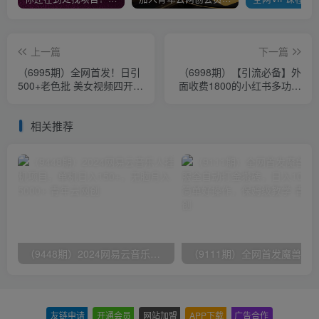
上一篇
下一篇
（6995期）全网首发！日引
（6998期）【引流必备】外
500+老色批 美女视频四开屏
面收费1800的小红书多功能
玩法！发一个爆一个！
全自动引流脚本，解放双手
自动引流
相关推荐
（9448期）2024网易云音乐人挂机项目，单机日入150+，无脑月入5000+
友链申请
-
开通会员
-
网站加盟
-
APP下载
-
广告合作