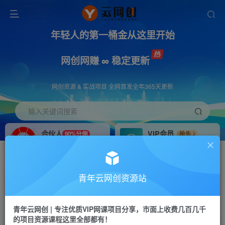
年轻人的第一桶金从这里开始
网创网赚 ∞ 稳定更新
网创资源 & 实战项目 全网首发全年365天更新
输入关键词搜索
合伙人
VIP会员
90%分佣
抢先
合伙人专属推广链接
免费下载全站资源
招募站长
APP下载
推荐
GO
青年云网创资源站
搭建同款网站，自己当老板
浏览器打开下载app
首页
创业课程
会员专属
正文
青年云网创 | 专注优质VIP网课项目分享，市面上收费几百几千
的项目资源课程这里全部都有！