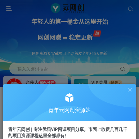
年轻人的第一桶金从这里开始
网创网赚 ∞ 稳定更新
网创资源 & 实战项目 全网首发全年365天更新
输入关键词搜索
合伙人
VIP会员
90%分佣
抢先
合伙人专属推广链接
免费下载全站资源
招募站长
APP下载
推荐
GO
青年云网创资源站
搭建同款网站，自己当老板
浏览器打开下载app
首页
创业课程
会员免费
正文
青年云网创 | 专注优质VIP网课项目分享，市面上收费几百几千
的项目资源课程这里全部都有！