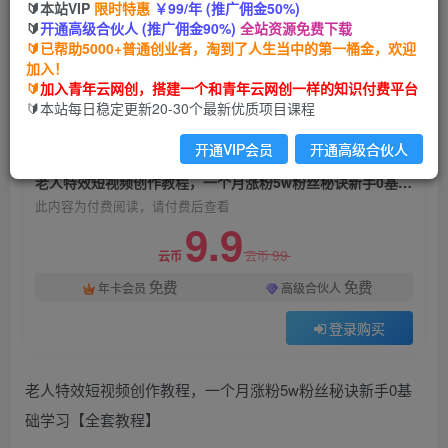
🔰本站VIP
限时特惠
￥99/年 (推广佣金50%)
老人特效短视频创作教程，一个月涨粉5w粉丝秘
🔰
开通高级合伙人 (推广佣金90%)
全站资源免费下载
诀新手0基础学习【全套教程】
🔰已帮助5000+普通创业者，淘到了人生当中的第一桶金，欢迎
加入！
青年云网创
关注
私信
🔰
加入青年云网创，搭建一个和青年云网创一样的知识付费平台
2年前发布
🔰本站每日稳定更新20-30个最新优质项目课程
1748
33
开通VIP会员
开通高级合伙人
付费阅读
老人特效短视频创作教程，一个月涨粉5w粉丝秘诀新手0基础学习【全套教程】
此内容为付费阅读，请付费后查看
9.9
99
云币
云币
免费
免费
年卡会员
高级合伙人
登录购买
老人特效短视频创作教程，一个月涨粉5w粉丝秘诀新手0基
础学习【全套教程】