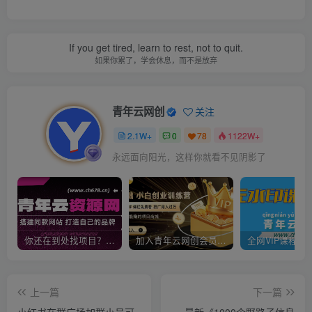
If you get tired, learn to rest, not to quit.
如果你累了，学会休息，而不是放弃
青年云网创
关注
2.1W+
0
78
1122W+
永远面向阳光，这样你就看不见阴影了
你还在到处找项目？还在当韭菜？我靠卖项目一个月收入5万+，曾经我也是个失败者。
加入青年云网创会员，全站资源免费学习。加入高级合伙人，推广日入1000+
上一篇
下一篇