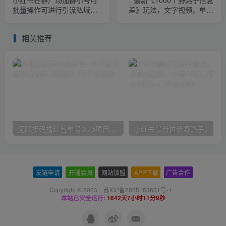
小红书在群广场加群小号可
最新《1000个野路子信息
批量操作可进行引流私域
差》玩法，文字视频，单个
（软件+教程）【揭秘】
作品暴粉5000+，小白轻松
上手【揭秘】
相关推荐
无限接码撸红包单号0.75项目无偿分享给你【揭秘】
小红
友链申请
-
开通会员
-
网站加盟
-
APP下载
-
广告合作
Copyright © 2023 ·
苏ICP备2025153851号-1
·
本站已安全运行:
1642天7小时11分9秒