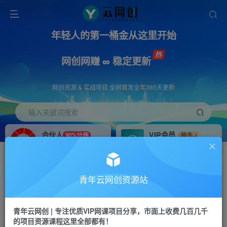
年轻人的第一桶金从这里开始
网创网赚 ∞ 稳定更新
网创资源 & 实战项目 全网首发全年365天更新
输入关键词搜索
合伙人
VIP会员
90%分佣
抢先
合伙人专属推广链接
免费下载全站资源
招募站长
APP下载
推荐
GO
青年云网创资源站
搭建同款网站，自己当老板
浏览器打开下载app
首页
创业课程
会员专属
正文
青年云网创 | 专注优质VIP网课项目分享，市面上收费几百几千
的项目资源课程这里全部都有！