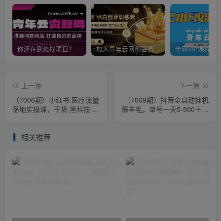
你还在到处找项目？还在当韭菜？我靠卖项目一个月收入5万+，曾经我也是个失败者。
加入青年云网创会员，全站资源免费学习。加入高级合伙人，推广日入1000+
上一篇
下一篇
（7006期）小红书·医疗流量
（7009期）抖音全自动挂机
落地实操课，干货·黑科技·落
薅羊毛，单号一天5-500＋，
地·实战·快速上手（30节）
纯躺赚不用任何操作
相关推荐