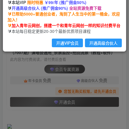
🔰本站VIP
限时特惠
￥99/年 (推广佣金50%)
（7007期）演唱会通用_余票监控+抢回流票（教
🔰
开通高级合伙人 (推广佣金90%)
全站资源免费下载
程+软件）
🔰已帮助5000+普通创业者，淘到了人生当中的第一桶金，欢迎
加入！
青年云网创
关注
私信
🔰
加入青年云网创，搭建一个和青年云网创一样的知识付费平台
2年前发布
🔰本站每日稳定更新20-30个最新优质项目课程
1295
108
开通VIP会员
开通高级合伙人
付费阅读
（7007期）演唱会通用_余票监控+抢回流票（教程+软件）
此内容为付费阅读，请付费后查看
会员专属资源
免费
免费
年卡会员
高级合伙人
您暂无购买权限，请先开通会员
开通会员