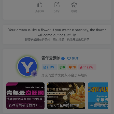
点赞
64
分享
收藏
Your dream is like a flower. if you water it patiently, the flower
will come out beautifully.
即使是最简单的梦想，用心浇灌，也能开出绚烂的花
青年云网创
关注
2.1W+
0
78
1122W+
真诚的爱情之路永不会是平坦的
你还在到处找项目？还在当韭菜？我靠卖项目一个月收入5万+，曾经我也是个失败者。
加入青年云网创会员，全站资源免费学习。加入高级合伙人，推广日入1000+