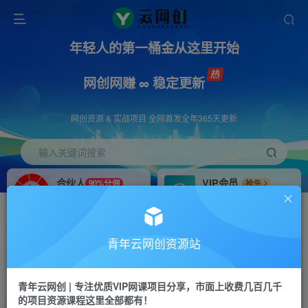
年轻人的第一桶金从这里开始
网创网赚 ∞ 稳定更新
网创资源 & 实战项目 全网首发全年365天更新
输入关键词搜索
合伙人
VIP会员
90%分佣
抢先
合伙人专属推广链接
免费下载全站资源
招募站长
APP下载
推荐
GO
青年云网创资源站
搭建同款网站，自己当老板
浏览器打开下载app
首页
创业课程
会员专属
正文
青年云网创 | 专注优质VIP网课项目分享，市面上收费几百几千
的项目资源课程这里全部都有！