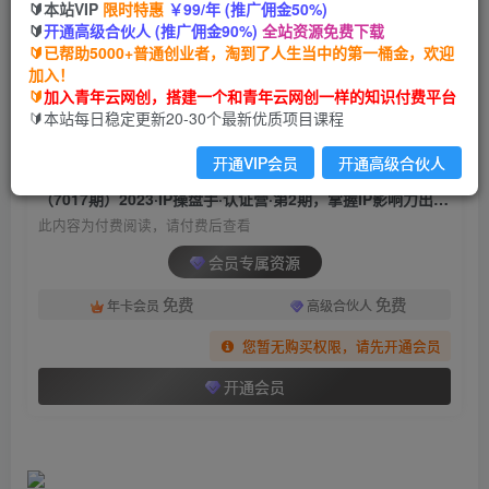
🔰本站VIP
限时特惠
￥99/年 (推广佣金50%)
（7017期）2023·IP操盘手·认证营·第2期，掌握IP
🔰
开通高级合伙人 (推广佣金90%)
全站资源免费下载
影响力出圈的私域闭环路径（35节）
🔰已帮助5000+普通创业者，淘到了人生当中的第一桶金，欢迎
加入！
青年云网创
关注
私信
🔰
加入青年云网创，搭建一个和青年云网创一样的知识付费平台
2年前发布
🔰本站每日稳定更新20-30个最新优质项目课程
652
64
开通VIP会员
开通高级合伙人
付费阅读
（7017期）2023·IP操盘手·认证营·第2期，掌握IP影响力出圈的私域闭环路径（35节）
此内容为付费阅读，请付费后查看
会员专属资源
免费
免费
年卡会员
高级合伙人
您暂无购买权限，请先开通会员
开通会员