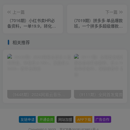
上一篇
下一篇
（7016期）小红书卖HR必
（7019期）拼多多·单品爆款
备资料，一单19.9，转化率
班，一个拼多多超级爆款养
高，0成本变现，一部手机可
一个团队（5节直播课）
以在家…
相关推荐
（9448期）2024网易云音乐人挂机项目，单机日入150+，无脑月入5000+
友链申请
-
开通会员
-
网站加盟
-
APP下载
-
广告合作
Copyright © 2023 ·
苏ICP备2025153851号-1
·