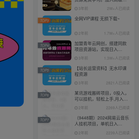
伙人，推广日入1000+
3年前
2W+人已阅读
全网VIP课程 无损下载~
TOP3
2年前
1.7W+人已阅读
加盟青年云网创，搭建同款
TOP4
项目资源站，实现日入
2000+
3年前
1.3W+人已阅读
【站长运营资料】无水印课
TOP5
程资源
3年前
2821人已阅读
某讯游戏搬砖项目，0投入，
TOP6
可以挂机，轻松上手,月入
3000+上不封顶
2年前
2269人已阅读
（9448期）2024网易云音乐
TOP7
人挂机项目，单机日入
150+，无脑月入5000+
2年前
2239人已阅读