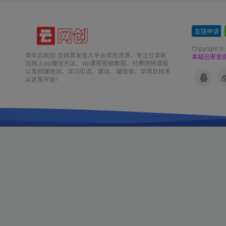
友链申请
-
Copyright ©
青年云网创-全网首发各大平台项目资源、专注分享新
本站已安全运
出网上vip赚钱方法、vip课程视频教程、付费网络课程
以及网赚培训，学习引流、建站、赚钱等，学项目技术
从这里开始！