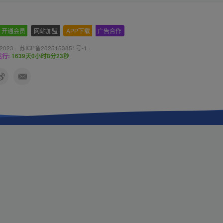
开通会员
-
网站加盟
-
APP下载
-
广告合作
 2023 ·
苏ICP备2025153851号-1
·
行:
1639天0小时8分25秒