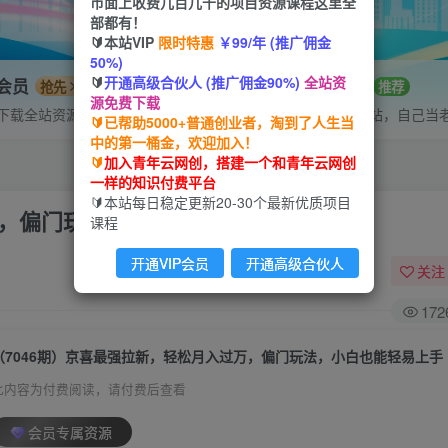
市面上收费几百几千的项目资源课程这里全
部都有！
🔰本站VIP
限时特惠
￥99/年 (推广佣金
50%)
🔰
开通高级合伙人 (推广佣金90%)
全站资
P会员
招募站长
抢先
推荐
源免费下载
下载全站资源
搭建同款网站，自己当
🔰已帮助5000+普通创业者，淘到了人生当
中的第一桶金，欢迎加入！
🔰
加入青年云网创，搭建一个和青年云网创
一样的知识付费平台
🔰本站每日稳定更新20-30个最新优质项目
万，偏门玩法，小白也能轻易上手
课程
开通VIP会员
开通高级合伙人
关注
172
（7046期）京喜最强拉新，轻松月入过万，偏门玩法，小白也能轻易上手
此内容为付费阅读，请付费后查看
会员专属资源