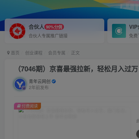
合伙人
VI
90%分佣
合伙人专属推广链接
免费
首页
创业课程
会员专属
正文
（7046期）京喜最强拉新，轻松月入过
青年云网创
2年前发布
付费阅读