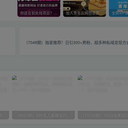
你还在到处找项目？还在当韭菜？我靠卖项目一个月收入5万+，曾经我也是个失败者。
加入青年云网创会员，全站资源免费学习。加入高级合伙人，推广日入1000+
（7048期）独家推荐！日引300+男粉，超多种私域变现
（9111期）全网首发魔兽世界美服全自动打金搬砖，日入1000+，简单好操作，保姆级教学
（9934期）24h无人直播支付宝项目，最新带货玩法，纯躺赚实测日入500+