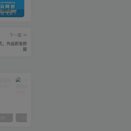
全网VIP课程 无损下载~
加盟青年云网创，搭建同款项目资源站，实现日入2000+
【站长运营资料】无水印课程资源
下一篇
方式，作品即发即
报
（10150期）2024高考项目野路子玩法，无限裂变，最高一天1W＋！
（10163期）快手掘金撸收益最新技术，高收益玩法，单日变现500+，小白必备项目