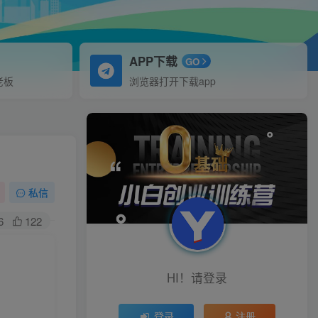
APP下载
GO
老板
浏览器打开下载app
私信
6
122
HI！请登录
登录
注册