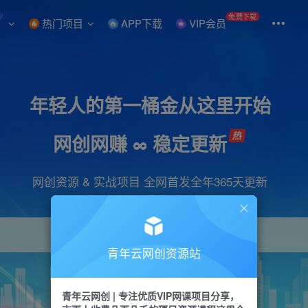
W
免费下载
热门项目
APP下载
VIP会员
年轻人的第一桶金从这里开始
网创网赚 ∞ 稳定更新
网创资源 & 实战项目 全网首发全年365天更新
青年云网创资源站
项目
引流
抖音
短视频
剪辑
会员
青年云网创 | 专注优质VIP网课项目分享，