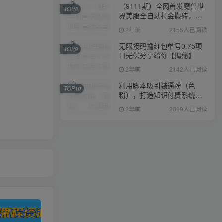
（9111期）全网首发魔兽世
TOP8
界美服全自动打金搬砖，日
入1000+，简单好操作，保
2年前
2155人已阅读
姆级教学
无限接码撸红包单号0.75项
TOP9
目无偿分享给你【揭秘】
2年前
2142人已阅读
利用脚本吸引装逼粉（色
TOP10
粉），打造知识付费系统，
附388元美女写真项目
2年前
2099人已阅读