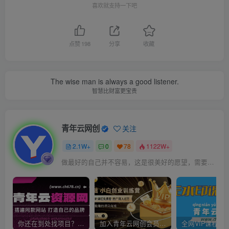
喜欢就支持一下吧
点赞
198
分享
收藏
The wise man is always a good listener.
智慧比财富更宝贵
青年云网创
关注
2.1W+
0
78
1122W+
做最好的自己并不容易，这是很美好的愿望，需要耐心、坚持和毅力
你还在到处找项目？还在当韭菜？我靠卖项目一个月收入5万+，曾经我也是个失败者。
加入青年云网创会员，全站资源免费学习。加入高级合伙人，推广日入1000+