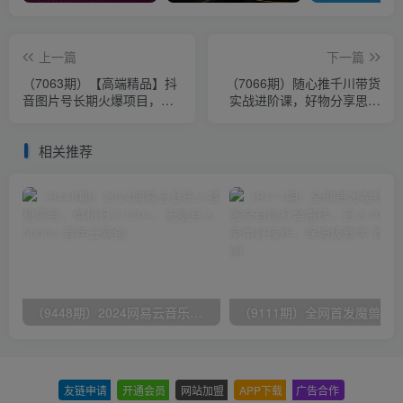
上一篇
下一篇
（7063期）【高端精品】抖
（7066期）随心推千川带货
音图片号长期火爆项目，抖
实战进阶课，好物分享思路
音小程序变现
和逻辑，赛道选择与账号搭
建
相关推荐
（9448期）2024网易云音乐人挂机项目，单机日入150+，无脑月入5000+
友链申请
-
开通会员
-
网站加盟
-
APP下载
-
广告合作