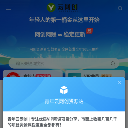
年轻人的第一桶金从这里开始
网创网赚 ∞ 稳定更新
网创资源 & 实战项目 全网首发全年365天更新
输入关键词搜索
合伙人
VIP会员
90%分佣
抢先
合伙人专属推广链接
免费下载全站资源
招募站长
APP下载
推荐
GO
青年云网创资源站
搭建同款网站，自己当老板
浏览器打开下载app
首页
创业课程
会员专属
正文
青年云网创 | 专注优质VIP网课项目分享，市面上收费几百几千
的项目资源课程这里全部都有！