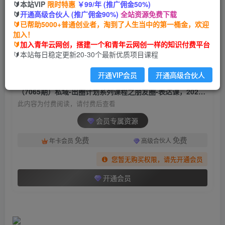
🔰本站VIP
限时特惠
￥99/年 (推广佣金50%)
（7065期）私域-出圈计划系列课程之朋友圈-表达
🔰
开通高级合伙人 (推广佣金90%)
全站资源免费下载
课，2023全新口碑训练营
🔰已帮助5000+普通创业者，淘到了人生当中的第一桶金，欢迎
加入！
青年云网创
关注
私信
🔰
加入青年云网创，搭建一个和青年云网创一样的知识付费平台
2年前发布
🔰本站每日稳定更新20-30个最新优质项目课程
1500
198
开通VIP会员
开通高级合伙人
付费阅读
（7065期）私域-出圈计划系列课程之朋友圈-表达课，2023全新口碑训练营
此内容为付费阅读，请付费后查看
会员专属资源
免费
免费
年卡会员
高级合伙人
您暂无购买权限，请先开通会员
开通会员