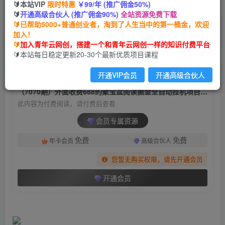
🔰本站VIP
限时特惠
￥99/年 (推广佣金50%)
（7070期）外面收费688的聚宝盆阅读掘金全自动
🔰
开通高级合伙人 (推广佣金90%)
全站资源免费下载
挂机项目，单机多平台运行一天15-20+
🔰已帮助5000+普通创业者，淘到了人生当中的第一桶金，欢迎
加入！
青年云网创
关注
私信
🔰
加入青年云网创，搭建一个和青年云网创一样的知识付费平台
2年前发布
🔰本站每日稳定更新20-30个最新优质项目课程
857
55
开通VIP会员
开通高级合伙人
付费阅读
（7070期）外面收费688的聚宝盆阅读掘金全自动挂机项目，单机多平台运行一天15-20+
此内容为付费阅读，请付费后查看
会员专属资源
免费
免费
年卡会员
高级合伙人
您暂无购买权限，请先开通会员
开通会员