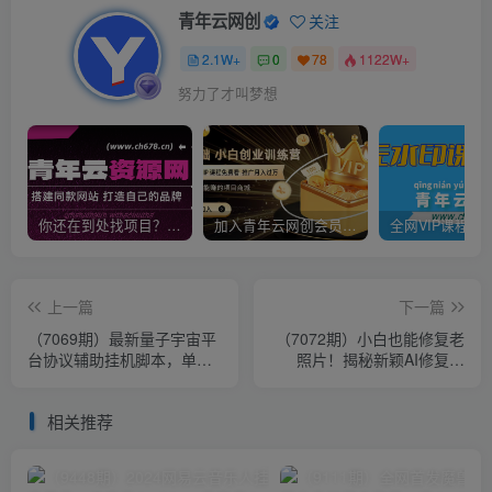
青年云网创
关注
2.1W+
0
78
1122W+
努力了才叫梦想
你还在到处找项目？还在当韭菜？我靠卖项目一个月收入5万+，曾经我也是个失败者。
加入青年云网创会员，全站资源免费学习。加入高级合伙人，推广日入1000+
上一篇
下一篇
（7069期）最新量子宇宙平
（7072期）小白也能修复老
台协议辅助挂机脚本，单号
照片！揭秘新颖AI修复项
零撸50-100+多号多撸
目，赚取月入5000+
相关推荐