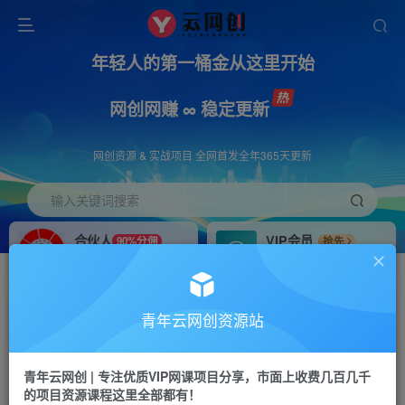
年轻人的第一桶金从这里开始
网创网赚 ∞ 稳定更新
网创资源 & 实战项目 全网首发全年365天更新
输入关键词搜索
合伙人
VIP会员
90%分佣
抢先
合伙人专属推广链接
免费下载全站资源
招募站长
APP下载
推荐
GO
青年云网创资源站
搭建同款网站，自己当老板
浏览器打开下载app
首页
创业课程
会员专属
正文
青年云网创 | 专注优质VIP网课项目分享，市面上收费几百几千
的项目资源课程这里全部都有！