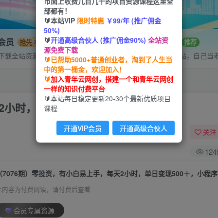
市面上收费几百几千的项目资源课程这里全
部都有！
🔰本站VIP
限时特惠
￥99/年 (推广佣金
50%)
🔰
开通高级合伙人 (推广佣金90%)
全站资
P会员
招募站长
抢先
推荐
源免费下载
下载全站资源
搭建同款网站，自己当
🔰已帮助5000+普通创业者，淘到了人生当
中的第一桶金，欢迎加入！
🔰
加入青年云网创，搭建一个和青年云网创
一样的知识付费平台
🔰本站每日稳定更新20-30个最新优质项目
2小时，单日变现500＋，小程序掘金
课程
开通VIP会员
开通高级合伙人
关注
124
（7076期）零投资，有小白易上手，每天2小时，单日变现500＋，小程
此内容为付费阅读，请付费后查看
会员专属资源