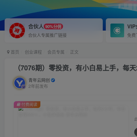
合伙人
VI
90%分佣
合伙人专属推广链接
免费
首页
创业课程
会员专属
正文
（7076期）零投资，有小白易上手，每天
青年云网创
2年前发布
付费阅读