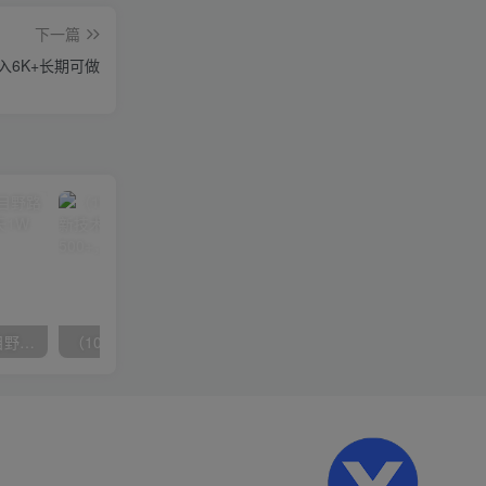
下一篇
入6K+长期可做
（10150期）2024高考项目野路子玩法，无限裂变，最高一天1W＋！
（10163期）快手掘金撸收益最新技术，高收益玩法，单日变现500+，小白必备项目