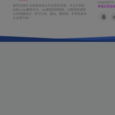
Copyright ©
青年云网创-全网首发各大平台项目资源、专注分享新
本站已安全运
出网上vip赚钱方法、vip课程视频教程、付费网络课程
以及网赚培训，学习引流、建站、赚钱等，学项目技术
从这里开始！