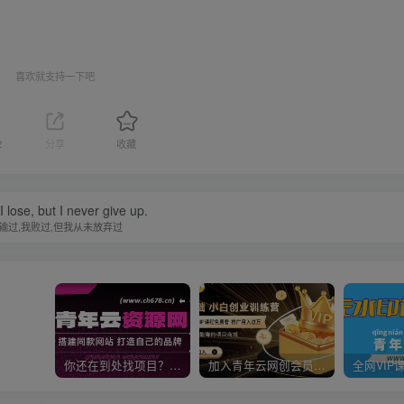
喜欢就支持一下吧
2
分享
收藏
 I lose, but I never give up.
输过,我败过,但我从未放弃过
你还在到处找项目？还在当韭菜？我靠卖项目一个月收入5万+，曾经我也是个失败者。
加入青年云网创会员，全站资源免费学习。加入高级合伙人，推广日入1000+