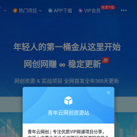
W
免费下载
热门项目
APP下载
VIP会员
年轻人的第一桶金从这里开始
网创网赚 ∞ 稳定更新
网创资源 & 实战项目 全网首发全年365天更新
青年云网创资源站
项目
引流
抖音
短视频
剪辑
会员
青年云网创 | 专注优质VIP网课项目分享，