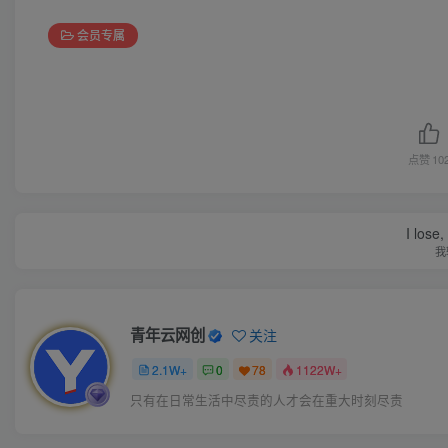
会员专属
点赞
10
I lose,
我
青年云网创
关注
2.1W+
0
78
1122W+
只有在日常生活中尽责的人才会在重大时刻尽责