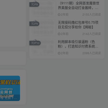
（9111期）全网首发魔兽世
TOP8
界美服全自动打金搬砖，日
入1000+，简单好操作，保
2年前
2155人已阅读
姆级教学
无限接码撸红包单号0.75项
TOP9
目无偿分享给你【揭秘】
2年前
2142人已阅读
利用脚本吸引装逼粉（色
TOP10
粉），打造知识付费系统，
附388元美女写真项目
2年前
2099人已阅读
全网VIP课程 无损下载~
加盟青年云网创，搭建同款项目资源站，实现日入2000+
【站长运营资料】无水印课程资源