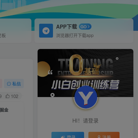
APP下载
GO
老板
浏览器打开下载app
私信
9
102
序掘金
HI！请登录
登录
注册