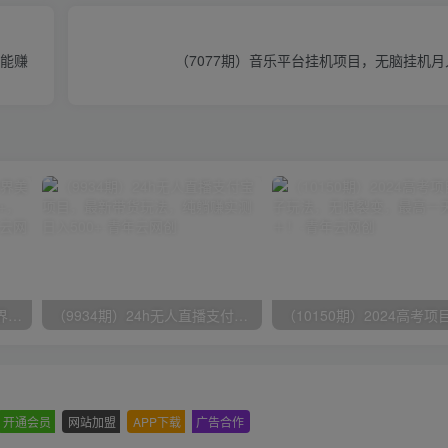
也能赚
（7077期）音乐平台挂机项目，无脑挂机月
（9111期）全网首发魔兽世界美服全自动打金搬砖，日入1000+，简单好操作，保姆级教学
（9934期）24h无人直播支付宝项目，最新带货玩法，纯躺赚实测日入500+
开通会员
-
网站加盟
-
APP下载
-
广告合作