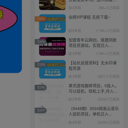
伙人，推广日入1000+
3年前
2W+人已阅读
全网VIP课程 无损下载~
TOP3
2年前
1.7W+人已阅读
加盟青年云网创，搭建同款
TOP4
项目资源站，实现日入
2000+
3年前
1.3W+人已阅读
【站长运营资料】无水印课
TOP5
程资源
3年前
2821人已阅读
某讯游戏搬砖项目，0投入，
TOP6
可以挂机，轻松上手,月入
3000+上不封顶
2年前
2269人已阅读
（9448期）2024网易云音乐
TOP7
人挂机项目，单机日入
150+，无脑月入5000+
2年前
2239人已阅读