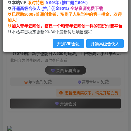
🔰本站VIP
限时特惠
￥99/年 (推广佣金50%)
（7079期）新手也能日入500的玩法，上限极高，
🔰
开通高级合伙人 (推广佣金90%)
全站资源免费下载
小红书玄学玩法，塔罗项目变现大揭秘
🔰已帮助5000+普通创业者，淘到了人生当中的第一桶金，欢迎
加入！
青年云网创
关注
私信
🔰
加入青年云网创，搭建一个和青年云网创一样的知识付费平台
2年前发布
🔰本站每日稳定更新20-30个最新优质项目课程
1323
192
开通VIP会员
开通高级合伙人
付费阅读
（7079期）新手也能日入500的玩法，上限极高，小红书玄学玩法，塔罗项目变现大揭秘
此内容为付费阅读，请付费后查看
会员专属资源
免费
免费
年卡会员
高级合伙人
您暂无购买权限，请先开通会员
开通会员