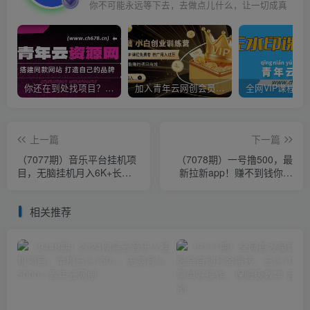
你不可能永远等下去，去做点儿什么，让一切成真
你还在到处找项目？还在当韭菜？我靠卖项目一个月收入5万+，曾经我也是个失败者。
加入青年云网创会员，全站资源免费学习。加入高级合伙人，推广日入1000+
上一篇
下一篇
（7077期）音乐平台挂机项
（7078期）一号撸500，最
目，无脑挂机月入6K+长期
新拉新app！赚不到钱你来
可做
打我！京喜最强悬赏猎人！
保姆式教学
相关推荐