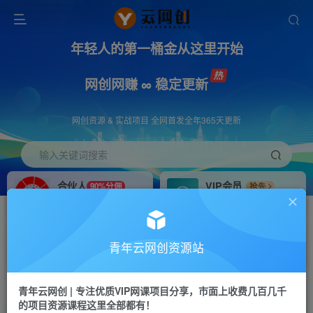
年轻人的第一桶金从这里开始
网创网赚 ∞ 稳定更新
网创资源 & 实战项目 全网首发全年365天更新
输入关键词搜索
合伙人
VIP会员
90%分佣
抢先
合伙人专属推广链接
免费下载全站资源
招募站长
APP下载
推荐
GO
青年云网创资源站
搭建同款网站，自己当老板
浏览器打开下载app
首页
创业课程
会员专属
正文
青年云网创 | 专注优质VIP网课项目分享，市面上收费几百几千
的项目资源课程这里全部都有！